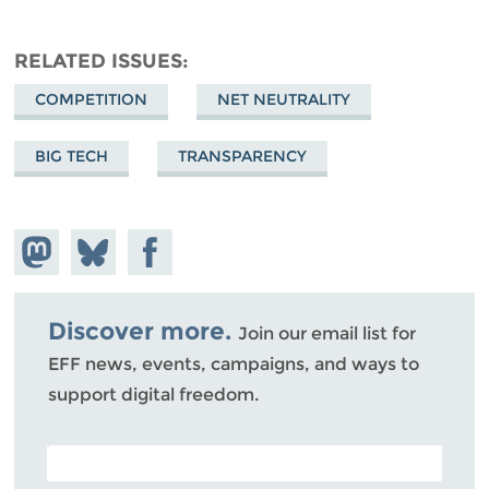
RELATED ISSUES
COMPETITION
NET NEUTRALITY
BIG TECH
TRANSPARENCY
Share on
Share
Share on
Mastodon
on
Facebook
Bluesky
Discover more.
Join our email list for
EFF news, events, campaigns, and ways to
support digital freedom.
POSTAL CODE (OPTIONAL)