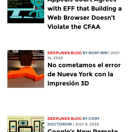
with EFF that Building a
Web Browser Doesn’t
Violate the CFAA
DEEPLINKS BLOG
BY
RORY MIR
| JULY
14, 2026
No cometamos el error
de Nueva York con la
impresión 3D
DEEPLINKS BLOG
BY
CORY
DOCTOROW
| JULY 9, 2026
Google's New Remote