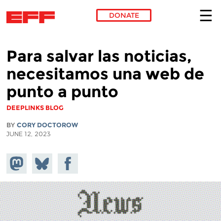
DONATE
Skip to main content
Para salvar las noticias,
necesitamos una web de
punto a punto
DEEPLINKS BLOG
BY
CORY DOCTOROW
JUNE 12, 2023
Share on
Share
Share on
Mastodon
on
Facebook
Bluesky