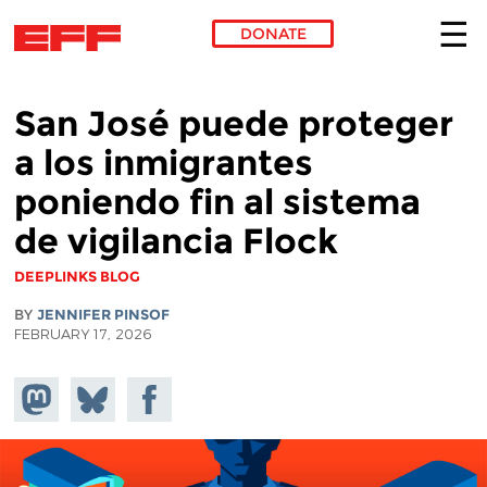
DONATE
Skip to main content
San José puede proteger
a los inmigrantes
poniendo fin al sistema
de vigilancia Flock
DEEPLINKS BLOG
BY
JENNIFER PINSOF
FEBRUARY 17, 2026
Share on
Share
Share on
Mastodon
on
Facebook
Bluesky