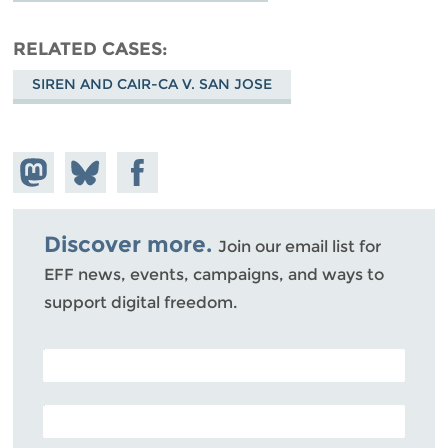
RELATED CASES
SIREN AND CAIR-CA V. SAN JOSE
Share on
Share
Share on
Mastodon
on
Facebook
Bluesky
Discover more.
Join our email list for
EFF news, events, campaigns, and ways to
support digital freedom.
POSTAL CODE (OPTIONAL)
EMAIL ADDRESS