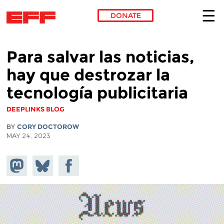
DONATE
Skip to main content
Para salvar las noticias,
hay que destrozar la
tecnología publicitaria
DEEPLINKS BLOG
BY
CORY DOCTOROW
MAY 24, 2023
Share on
Share
Share on
Mastodon
on
Facebook
Bluesky