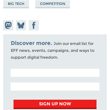
BIG TECH
COMPETITION
Share on
Share
Share on
Mastodon
on
Facebook
Bluesky
Discover more.
Join our email list for
EFF news, events, campaigns, and ways to
support digital freedom.
POSTAL CODE (OPTIONAL)
EMAIL ADDRESS
SIGN UP NOW