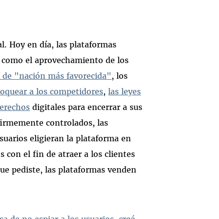
al. Hoy en día, las plataformas
, como el aprovechamiento de los
s de "nación más favorecida"
, los
bloquear a los competidores
,
las leyes
derechos
digitales para encerrar a sus
firmemente controlados, las
suarios eligieran la plataforma en
 con el fin de atraer a los clientes
que pediste, las plataformas venden
 de no espiar a los usuarios, creó