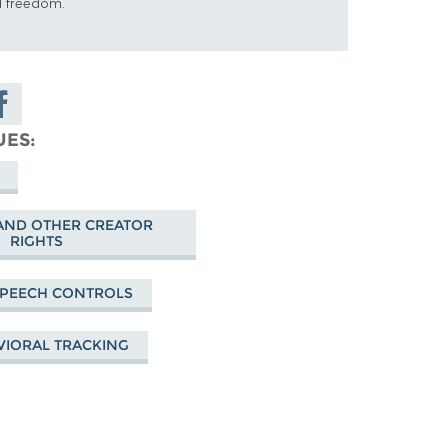
al freedom.
are on
cebook
UES
AND OTHER CREATOR
RIGHTS
PEECH CONTROLS
VIORAL TRACKING