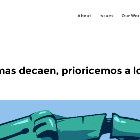
About
Issues
Our Wor
mas decaen, prioricemos a l