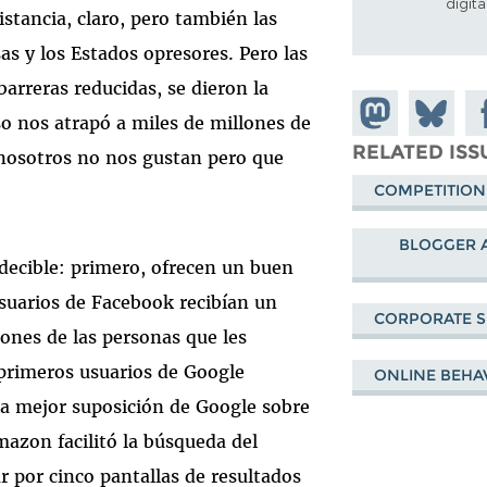
digit
stancia, claro, pero también las
as y los Estados opresores. Pero las
arreras reducidas, se dieron la
Share on
Share
Sh
so nos atrapó a miles de millones de
Mastodon
on
Fa
RELATED ISS
nosotros no nos gustan pero que
Bluesky
COMPETITION
BLOGGER 
edecible: primero, ofrecen un buen
usuarios de Facebook recibían un
CORPORATE S
ones de las personas que les
primeros usuarios de Google
ONLINE BEHA
 la mejor suposición de Google sobre
mazon facilitó la búsqueda del
r por cinco pantallas de resultados