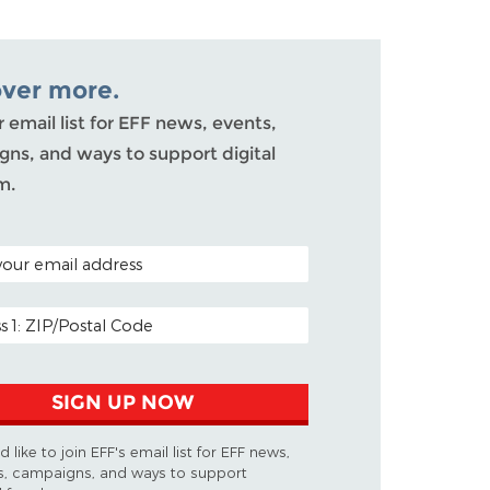
over more.
r email list for EFF news, events,
ns, and ways to support digital
m.
ODE (OPTIONAL)
DDRESS
SIGN UP NOW
d like to join EFF's email list for EFF news,
s, campaigns, and ways to support