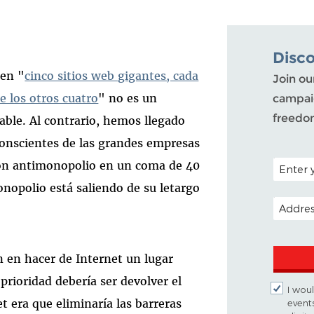
Disc
 en "
cinco sitios web gigantes, cada
Join ou
e los otros cuatro
" no es un
campaig
freedo
able. Al contrario, hemos llegado
 conscientes de las grandes empresas
POSTAL C
ción antimonopolio en un coma de 40
onopolio está saliendo de su letargo
EMAIL A
n en hacer de Internet un lugar
prioridad debería ser devolver el
I woul
t era que eliminaría las barreras
event