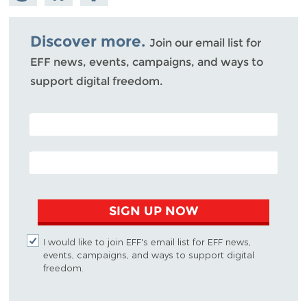
Mastodon
on
Facebook
Bluesky
Discover more.
Join our email list for
EFF news, events, campaigns, and ways to
support digital freedom.
POSTAL CODE (OPTIONAL)
EMAIL ADDRESS
SIGN UP NOW
I would like to join EFF's email list for EFF news,
events, campaigns, and ways to support digital
freedom.