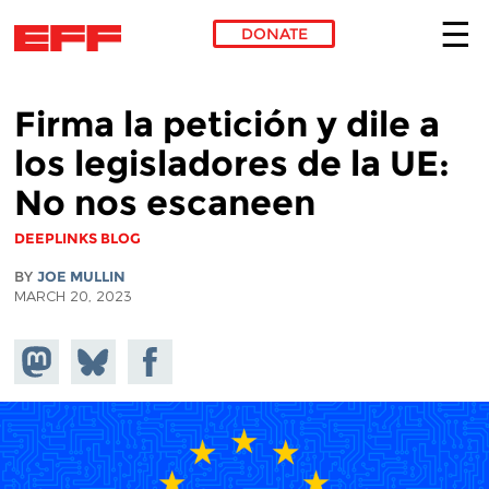
DONATE
Skip to main content
Firma la petición y dile a
los legisladores de la UE:
No nos escaneen
DEEPLINKS BLOG
BY
JOE MULLIN
MARCH 20, 2023
Share on
Share
Share on
Mastodon
on
Facebook
Bluesky