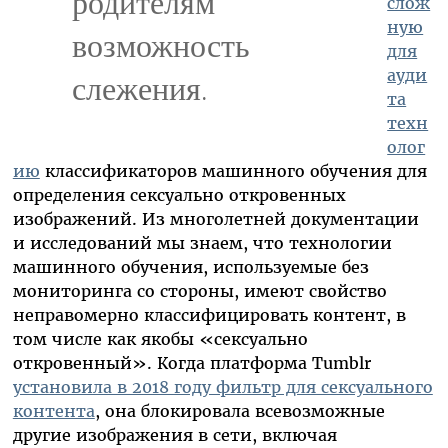
родителям
слож
ную
возможность
для
ауди
слежения.
та
техн
олог
ию
классификаторов машинного обучения для
определения сексуально откровенных
изображений. Из многолетней документации
и исследований мы знаем, что технологии
машинного обучения, используемые без
мониторинга со стороны, имеют свойство
неправомерно классифицировать контент, в
том числе как якобы «сексуально
откровенный». Когда платформа Tumblr
установила в 2018 году фильтр для сексуального
контента
, она блокировала всевозможные
другие изображения в сети, включая