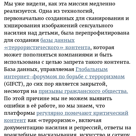
Мы уже видели, как эта миссия медленно
реализуется. Одна из технологий,
первоначально созданных для сканирования и
хэширования изображений сексуального
насилия над детьми, была перепрофилирована
для создания
базы данных
«террористического» контента
, которая
может пополняться компаниями и быть
использована с целью запрета такого контента.
База данных, управляемая
Глобальным
интернет-форумом по борьбе с терроризмом
(GIFCT), до сих пор является закрытой,
несмотря на
призывы гражданского общества.
По этой причине мы не можем выявить
ошибки в её работе, но мы знаем, что
платформы
регулярно помечают критический
контент
как «терроризм», включая
документацию насилия и репрессий, ответы на
враждебные высказывания, искусство и сатиру.