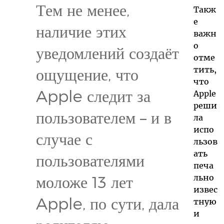
Тем не менее,
Такж
е
наличие этих
важн
о
уведомлений создаёт
отме
тить,
ощущение, что
что
Apple следит за
Apple
реши
пользователем – и в
ла
испо
случае с
льзов
ать
пользователями
печа
моложе 13 лет
льно
извес
Apple, по сути, дала
тную
и