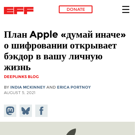
DONATE
Skip to main content
План Apple «думай иначе»
о шифровании открывает
бэкдор в вашу личную
жизнь
DEEPLINKS BLOG
BY
INDIA MCKINNEY
AND
ERICA PORTNOY
AUGUST 5, 2021
Share on
Share
Share on
Mastodon
on
Facebook
Bluesky