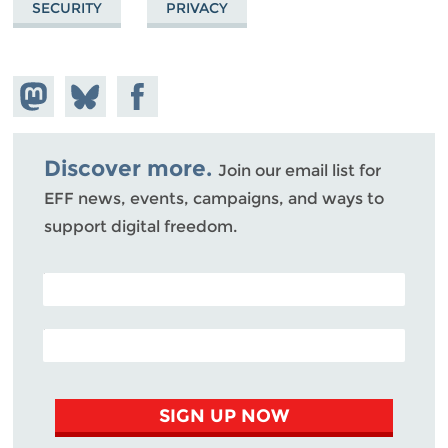
SECURITY
PRIVACY
Share on
Share
Share on
Mastodon
on
Facebook
Bluesky
Discover more.
Join our email list for
EFF news, events, campaigns, and ways to
support digital freedom.
POSTAL CODE (OPTIONAL)
EMAIL ADDRESS
SIGN UP NOW