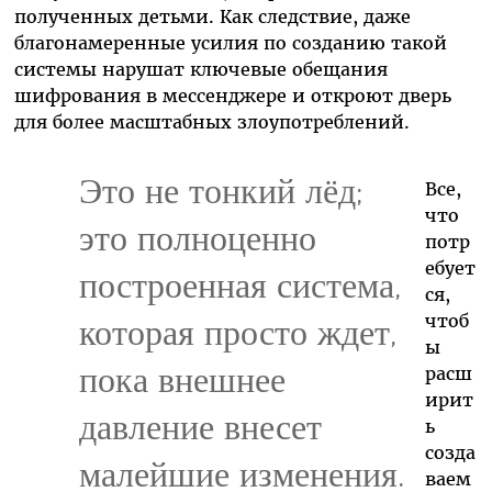
полученных детьми. Как следствие, даже
благонамеренные усилия по созданию такой
системы нарушат ключевые обещания
шифрования в мессенджере и откроют дверь
для более масштабных злоупотреблений.
Это не тонкий лёд;
Все,
что
это полноценно
потр
ебует
построенная система,
ся,
чтоб
которая просто ждет,
ы
пока внешнее
расш
ирит
давление внесет
ь
созда
малейшие изменения.
ваем