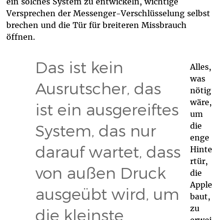
ein solches System zu entwickeln, wichtige
Versprechen der Messenger-Verschlüsselung selbst
brechen und die Tür für breiteren Missbrauch
öffnen.
Das ist kein
Alles,
was
Ausrutscher, das
nötig
wäre,
ist ein ausgereiftes
um
die
System, das nur
enge
darauf wartet, dass
Hinte
rtür,
von außen Druck
die
Apple
ausgeübt wird, um
baut,
zu
die kleinste
erwei