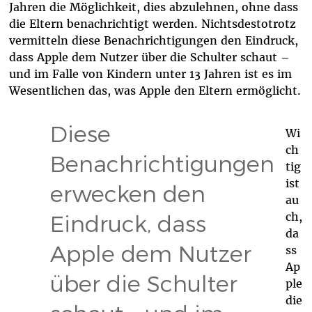
Jahren die Möglichkeit, dies abzulehnen, ohne dass
die Eltern benachrichtigt werden. Nichtsdestotrotz
vermitteln diese Benachrichtigungen den Eindruck,
dass Apple dem Nutzer über die Schulter schaut –
und im Falle von Kindern unter 13 Jahren ist es im
Wesentlichen das, was Apple den Eltern ermöglicht.
Diese
Wi
ch
Benachrichtigungen
tig
ist
erwecken den
au
ch,
Eindruck, dass
da
Apple dem Nutzer
ss
Ap
über die Schulter
ple
die