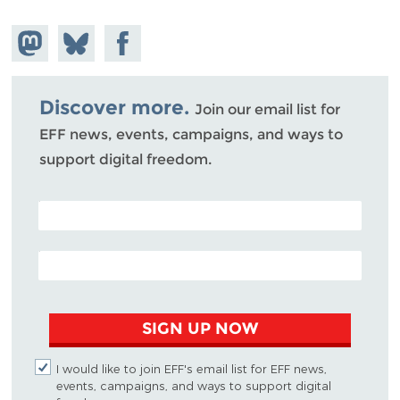
Share on
Share
Share on
Mastodon
on
Facebook
Bluesky
Discover more.
Join our email list for
EFF news, events, campaigns, and ways to
support digital freedom.
POSTAL CODE (OPTIONAL)
EMAIL ADDRESS
SIGN UP NOW
I would like to join EFF's email list for EFF news,
events, campaigns, and ways to support digital