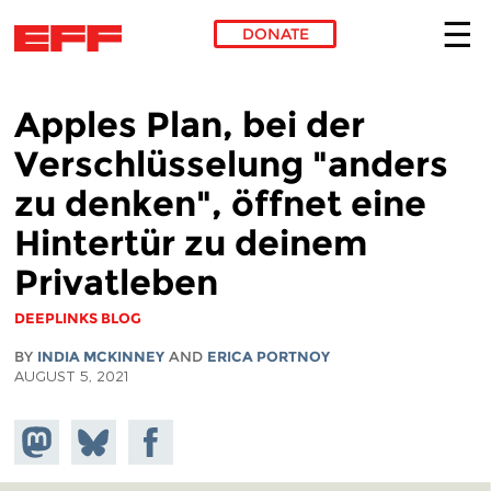
DONATE
Skip to main content
Apples Plan, bei der
Verschlüsselung "anders
zu denken", öffnet eine
Hintertür zu deinem
Privatleben
DEEPLINKS BLOG
BY
INDIA MCKINNEY
AND
ERICA PORTNOY
AUGUST 5, 2021
Share on
Share
Share on
Mastodon
on
Facebook
Bluesky