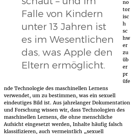
schaut – und im
no
tor
Falle von Kindern
isc
unter 13 Jahren ist
h
sc
es im Wesentlichen
hw
er
das, was Apple den
zu
üb
Eltern ermöglicht.
er
pr
üfe
nde Technologie des maschinellen Lernens
verwendet, um zu bestimmen, was ein sexuell
eindeutiges Bild ist. Aus jahrelanger Dokumentation
und Forschung wissen wir, dass Technologien des
maschinellen Lernens, die ohne menschliche
Aufsicht eingesetzt werden, Inhalte häufig falsch
klassifizieren, auch vermeintlich „sexuell