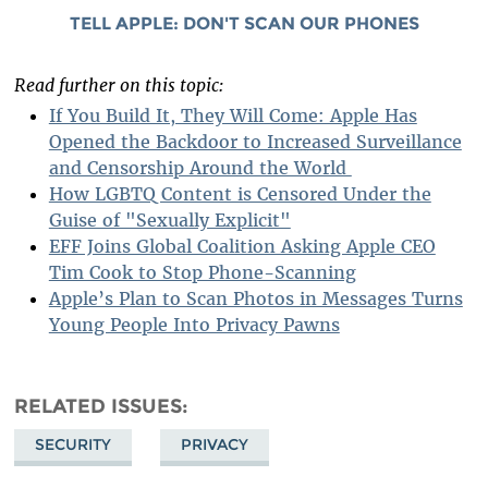
TELL APPLE: DON'T SCAN OUR PHONES
Read further on this topic:
If You Build It, They Will Come: Apple Has
Opened the Backdoor to Increased Surveillance
and Censorship Around the World
How LGBTQ Content is Censored Under the
Guise of "Sexually Explicit"
EFF Joins Global Coalition Asking Apple CEO
Tim Cook to Stop Phone-Scanning
Apple’s Plan to Scan Photos in Messages Turns
Young People Into Privacy Pawns
RELATED ISSUES
SECURITY
PRIVACY