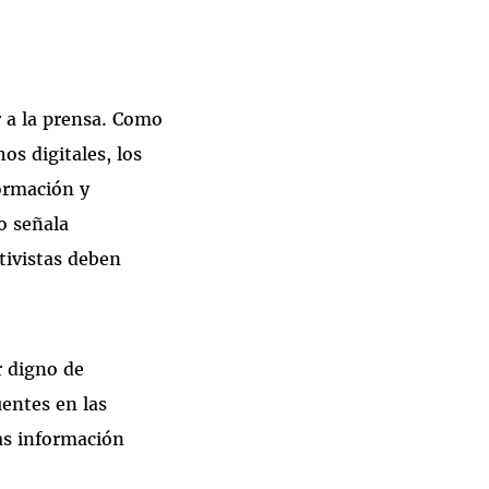
r a la prensa. Como
os digitales, los
ormación y
o señala
tivistas deben
r digno de
uentes en las
das información