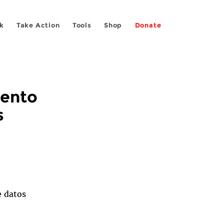
k
Take Action
Tools
Shop
Donate
mento
s
e datos