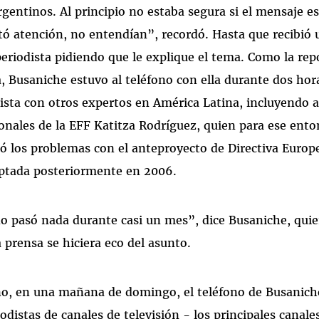
rgentinos. Al principio no estaba segura si el mensaje e
stó atención, no entendían”, recordó. Hasta que recibió
periodista pidiendo que le explique el tema. Como la rep
a, Busaniche estuvo al teléfono con ella durante dos h
dista con otros expertos en América Latina, incluyendo a
onales de la EFF Katitza Rodríguez, quien para ese enton
có los problemas con el anteproyecto de Directiva Europ
optada posteriormente en 2006.
o pasó nada durante casi un mes”, dice Busaniche, quie
 prensa se hiciera eco del asunto.
o, en una mañana de domingo, el teléfono de Busanic
odistas de canales de televisión - los principales canal