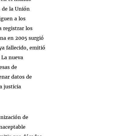
s de la Unión
iguen a los
 registrar los
ina en 2005 surgió
a fallecido, emitió
. La nueva
resas de
enar datos de
 justicia
anización de
naceptable