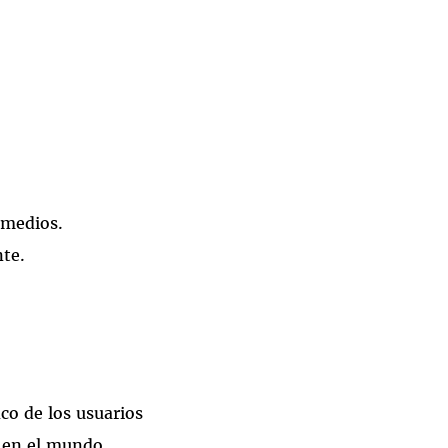
 medios.
nte.
co de los usuarios
d en el mundo