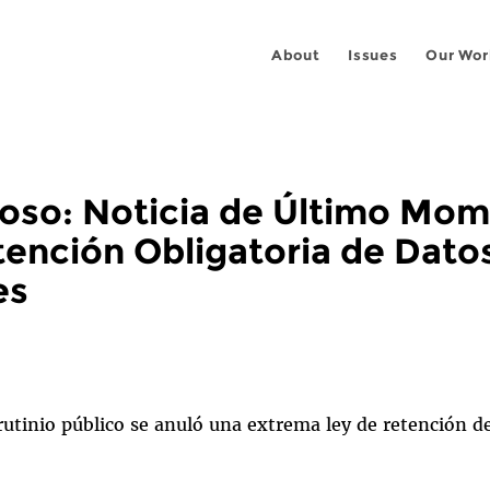
About
Issues
Our Wor
toso: Noticia de Último Mo
tención Obligatoria de Dato
es
rutinio público se anuló una extrema ley de retención d