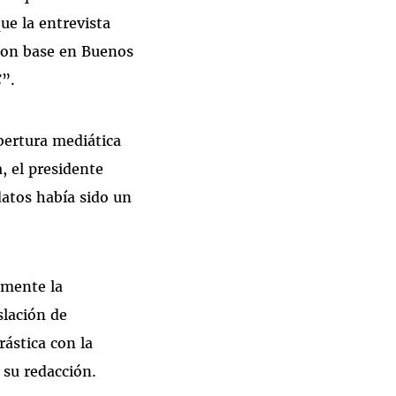
e la entrevista
 con base en Buenos
C
”.
bertura mediática
, el presidente
datos había sido un
lmente la
slación de
rástica con la
 su redacción.