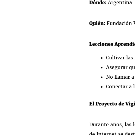
Dónde:
Argentina
Quién:
Fundación V
Lecciones Aprendi
Cultivar las
Asegurar qu
No llamar a
Conectar a 
El Proyecto de Vig
Durante años, las 
de Internet se de