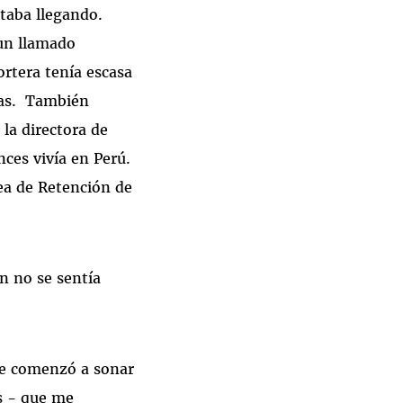
staba llegando.
 un llamado
ortera tenía escasa
oras. También
 la directora de
ces vivía en Perú.
ea de Retención de
n no se sentía
he comenzó a sonar
es - que me