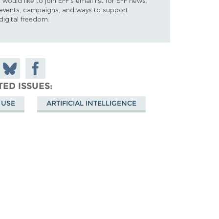
I would like to join EFF's email list for EFF news,
events, campaigns, and ways to support
digital freedom.
 on
Share
Share on
don
on
Facebook
TED ISSUES
Bluesky
 USE
ARTIFICIAL INTELLIGENCE