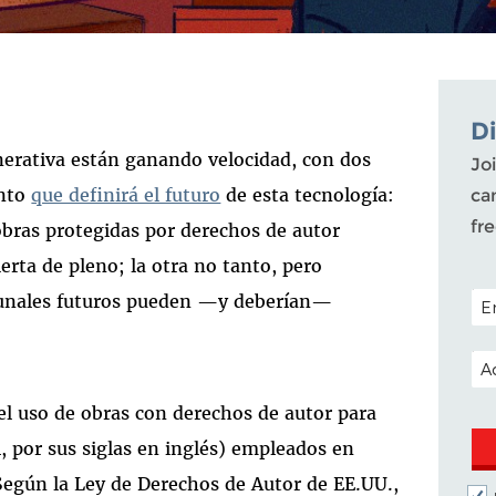
D
enerativa están ganando velocidad, con dos
Joi
unto
que definirá el futuro
de esta tecnología:
ca
fr
obras protegidas por derechos de autor
erta de pleno; la otra no tanto, pero
POS
bunales futuros pueden —y deberían—
EM
 el uso de obras con derechos de autor para
 por sus siglas en inglés) empleados en
 Según la Ley de Derechos de Autor de EE.UU.,