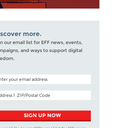
iscover more.
n our email list for EFF news, events,
mpaigns, and ways to support digital
eedom.
TAL CODE (OPTIONAL)
AIL ADDRESS
SIGN UP NOW