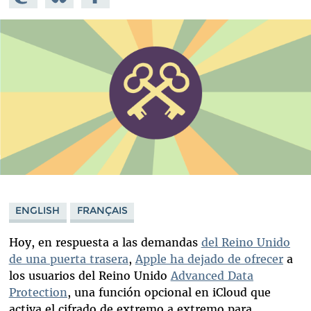
Mastodon
on
Facebook
Bluesky
ENGLISH
FRANÇAIS
Hoy, en respuesta a las demandas
del Reino Unido
de una puerta trasera
,
Apple ha dejado de ofrecer
a
los usuarios del Reino Unido
Advanced Data
Protection
, una función opcional en iCloud que
activa el cifrado de extremo a extremo para