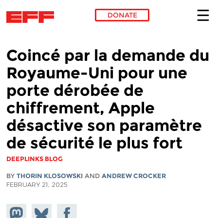
DONATE
Skip to main content
Coincé par la demande du
Royaume-Uni pour une
porte dérobée de
chiffrement, Apple
désactive son paramètre
de sécurité le plus fort
DEEPLINKS BLOG
BY
THORIN KLOSOWSKI
AND
ANDREW CROCKER
FEBRUARY 21, 2025
Share on
Share
Share on