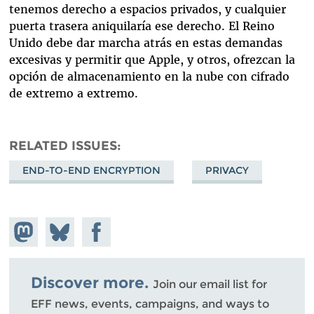
tenemos derecho a espacios privados, y cualquier
puerta trasera aniquilaría ese derecho. El Reino
Unido debe dar marcha atrás en estas demandas
excesivas y permitir que Apple, y otros, ofrezcan la
opción de almacenamiento en la nube con cifrado
de extremo a extremo.
RELATED ISSUES
END-TO-END ENCRYPTION
PRIVACY
Share on
Share
Share on
Mastodon
on
Facebook
Bluesky
Discover more.
Join our email list for
EFF news, events, campaigns, and ways to