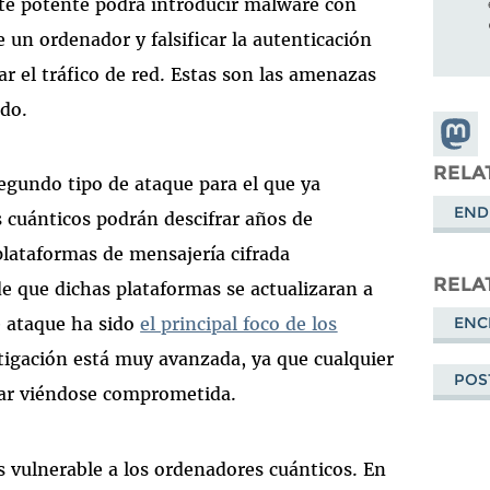
te potente podrá introducir malware con
e un ordenador y falsificar la autenticación
ar el tráfico de red. Estas son las amenazas
ado.
Share
Masto
RELA
segundo tipo de ataque para el que ya
END
 cuánticos podrán descifrar años de
plataformas de mensajería cifrada
RELA
 que dichas plataformas se actualizaran a
ENC
e ataque ha sido
el principal foco de los
tigación está muy avanzada, ya que cualquier
POS
abar viéndose comprometida.
s vulnerable a los ordenadores cuánticos. En