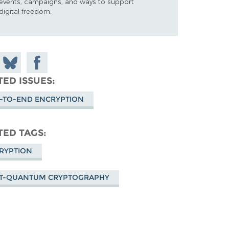
events, campaigns, and ways to support
digital freedom.
 on
Share
Share on
don
on
Facebook
TED ISSUES
Bluesky
-TO-END ENCRYPTION
TED TAGS
RYPTION
T-QUANTUM CRYPTOGRAPHY