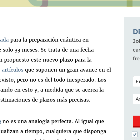
D
mada
para la preparación cuántica en
Joi
de solo 33 meses. Se trata de una fecha
ca
fr
an propuesto este nuevo plazo para la
s
artículos
que suponen un gran avance en el
POS
revisto, pero no es del todo inesperado. Los
jando en esto y, a medida que se acerca la
EM
estimaciones de plazos más precisas.
0
no es una analogía perfecta. Al igual que
ctualizan a tiempo, cualquiera que disponga