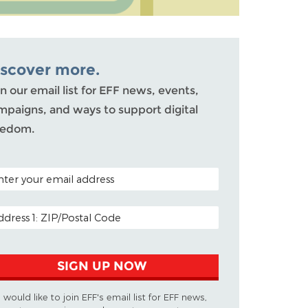
iscover more.
n our email list for EFF news, events,
mpaigns, and ways to support digital
eedom.
TAL CODE (OPTIONAL)
AIL ADDRESS
SIGN UP NOW
I would like to join EFF's email list for EFF news,