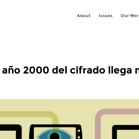
About
Issues
Our Wor
l año 2000 del cifrado lleg