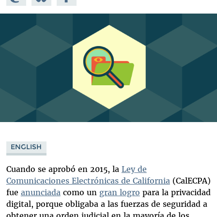
Mastodon
on
Facebook
Bluesky
ENGLISH
Cuando se aprobó en 2015, la
Ley de
Comunicaciones Electrónicas de California
(CalECPA)
fue
anunciada
como un
gran logro
para la privacidad
digital, porque obligaba a las fuerzas de seguridad a
obtener una orden judicial en la mayoría de los