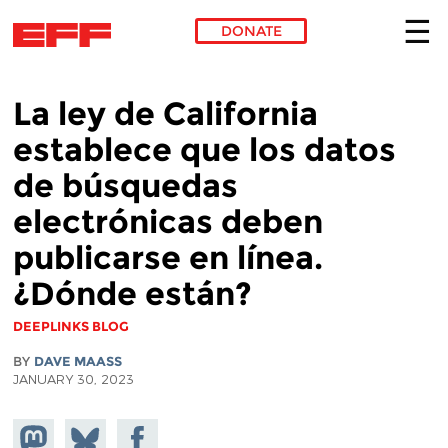
DONATE
Skip to main content
La ley de California
establece que los datos
de búsquedas
electrónicas deben
publicarse en línea.
¿Dónde están?
DEEPLINKS BLOG
BY
DAVE MAASS
JANUARY 30, 2023
Share on
Share
Share on