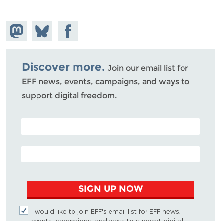
Share on
Share
Share on
Mastodon
on
Facebook
Bluesky
Discover more.
Join our email list for
EFF news, events, campaigns, and ways to
support digital freedom.
POSTAL CODE (OPTIONAL)
EMAIL ADDRESS
SIGN UP NOW
I would like to join EFF's email list for EFF news,
events, campaigns, and ways to support digital