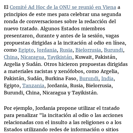
El
Comité Ad Hoc de la
ONU se reunió
en Viena
a
principios de este mes para celebrar una segunda
ronda de conversaciones sobre la redacción del
nuevo tratado. Algunos Estados miembros
presentaron, durante y antes de la sesión, vagas
propuestas dirigidas a la incitación al odio en línea,
como
Egipto
,
Jordania
,
Rusia
,
Bielorrusia
,
Burundi
,
China
,
Nicaragua
,
Tayikistán
, Kuwait, Pakistán,
Argelia y Sudán. Otros hicieron propuestas dirigidas
a materiales racistas y xenófobos, como Argelia,
Pakistán, Sudán, Burkina Faso,
Burundi
,
India
,
Egipto,
Tanzania
, Jordania, Rusia, Bielorrusia,
Burundi, China, Nicaragua y Tayikistán.
Por ejemplo, Jordania propone utilizar el tratado
para penalizar "la incitación al odio o las acciones
relacionadas con el insulto a las religiones o a los
Estados utilizando redes de información o sitios