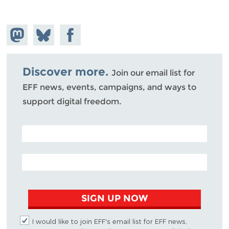
Share on
Share
Share on
Mastodon
on
Facebook
Bluesky
Discover more.
Join our email list for
EFF news, events, campaigns, and ways to
support digital freedom.
POSTAL CODE (OPTIONAL)
EMAIL ADDRESS
SIGN UP NOW
I would like to join EFF's email list for EFF news,