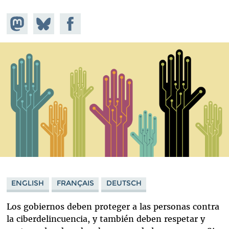
Share on
Share
Share on
Mastodon
on
Facebook
Bluesky
ENGLISH
FRANÇAIS
DEUTSCH
Los gobiernos deben proteger a las personas contra
la ciberdelincuencia, y también deben respetar y