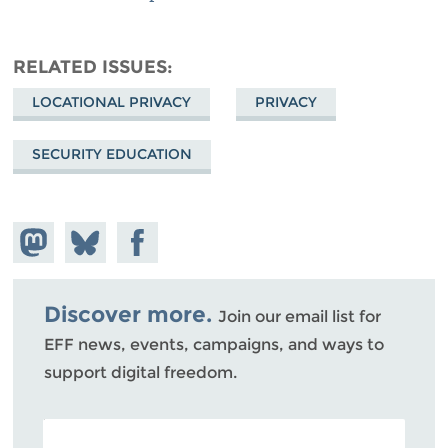
RELATED ISSUES
LOCATIONAL PRIVACY
PRIVACY
SECURITY EDUCATION
Share on
Share
Share on
Mastodon
on
Facebook
Bluesky
Discover more.
Join our email list for
EFF news, events, campaigns, and ways to
support digital freedom.
POSTAL CODE (OPTIONAL)