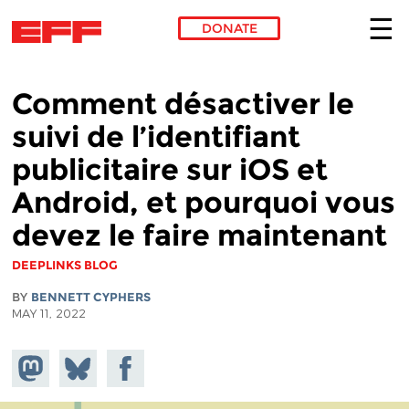
DONATE
Skip to main content
Comment désactiver le
suivi de l’identifiant
publicitaire sur iOS et
Android, et pourquoi vous
devez le faire maintenant
DEEPLINKS BLOG
BY
BENNETT CYPHERS
MAY 11, 2022
Share on
Share
Share on
Mastodon
on
Facebook
Bluesky