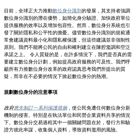
目前，全球正大力推動
數位身分識別
的發展，其支持者強調
數位身分識別的潛在優勢，如簡化身分驗證、加快政府單位
提供服務的效率以及增加包容性。然而，數位身分系統也引
發了關於隱私和公平性的擔憂。儘管數位身分識別的規範通
常會建議資料最小化和隱私權保護，但這些建議並非強制性
原則。我們不能將公民的自由和權利建立在陳腔濫調和空泛
承諾之上。 令人質疑的是，在許多情況下，我們是否真的需
要建立數位身分計劃，例如提高政府服務的可及性。我們呼
籲所有力推數位身分改革的政府認真思考我們所提出的質
疑，而非在不必要的情況下掀起數位身分的熱潮。
規劃數位身分的注意事項
政府
應先制訂一系列保護措施
，使公民免遭任何數位身分新
機制的侵害。特別是在執法單位和民營企業資料共享的情況
下。數位身分交易過程其中一個關鍵問題在於，發行方和驗
證方彼此串謀，收集個人資料，導致資料濫用的風險。