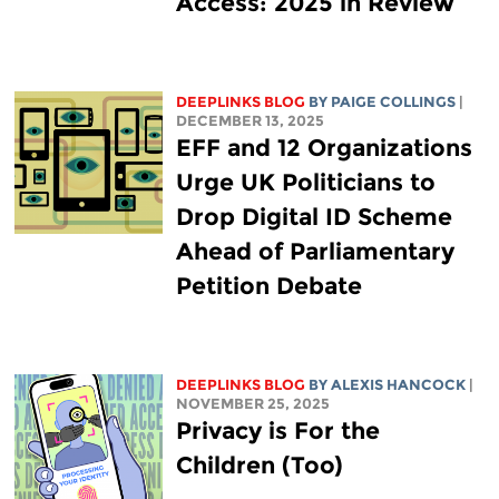
Access: 2025 in Review
DEEPLINKS BLOG
BY
PAIGE COLLINGS
|
DECEMBER 13, 2025
EFF and 12 Organizations
Urge UK Politicians to
Drop Digital ID Scheme
Ahead of Parliamentary
Petition Debate
DEEPLINKS BLOG
BY
ALEXIS HANCOCK
|
NOVEMBER 25, 2025
Privacy is For the
Children (Too)