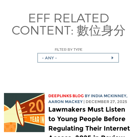
EFF RELATED
CONTENT:
數位身分
FILTER BY TYPE
- ANY -
DEEPLINKS BLOG
BY
INDIA MCKINNEY
,
AARON MACKEY
| DECEMBER 27, 2025
Lawmakers Must Listen
to Young People Before
Regulating Their Internet