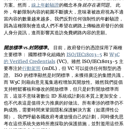
方案。然而，
線上年齡驗證
的概念本身
就存在著問題
。 此
外，年齡限制內容的範圍不斷擴大，意味著被政府視為不適
當內容的數量越來越多。我們反對任何強制性的年齡驗證，
因為這種限制會造成人們不希望在網路上傳輸政府發行的個
人身分資訊，進而影響其造訪免費網路內容的意願。
開放標準 vs.封閉標準。
目前，政府發行的憑證採用了兩種
主要標準： 國際標準化組織的
ISO/IEC18013-5
和
W3C
的 Verified Credentials
(VC)。雖然 ISO/IEC18013-5 主
要專注於
行動駕照
(mDL)，但 VC 可以提供任何類型的憑
證。 ISO 的標準顯然是封閉標準，未獲得廣泛的集體共識，
而 W3C 則藉由意見蒐集過程增加其開放性。雖然我們提倡
支持輕鬆審核和修改的開放標準，但只是針對開放標準而
言，這並不意味著數位 ID 系統或計劃在本質上更加安全，
也不代表這是值得大力推廣的好做法。所有牽涉的標準仍不
夠成熟，需要時間來鞏固隱私保護解決方案（如選擇性公
開）。我們呼籲各國政府考慮放慢自己的計劃，同時優先思
考在這些系統失效時所應採取的保護措施，並對濫用這些系