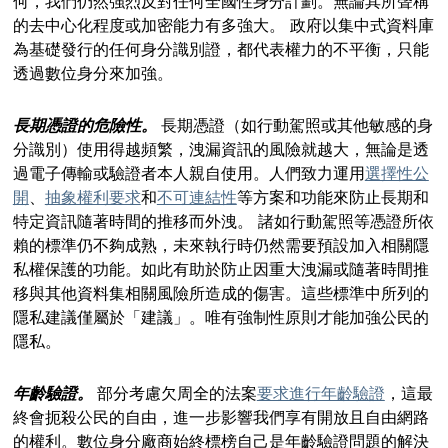
何，我們仍然強烈反對任何全國性身分計劃。無論其所聲稱
的去中心化程度或加密能力有多強大。 政府以集中式資料庫
為基礎發行的任何身分識別證，都代表權力的不平衡，只能
透過數位身分來加強。
長期憑證的危險性。
長期憑證（如行動駕照或其他敏感的身
分識別）使用得越頻繁，洩漏資訊的風險就越大，無論是透
過電子傳輸或驗證者本人親自使用。人們致力運用
選擇性公
開
、
抽象權利要求
和
不可連結性
等方案和功能來防止長期和
特定資訊隨著時間的推移而外洩。 諸如行動駕照等憑證所依
賴的標準仍不夠成熟，未來執行時仍然需要預設加入相關隱
私權保護的功能。如此有助於防止因重大洩漏或隨著時間推
移與其他資料集相關風險所造成的傷害。這些標準中所列的
隱私建議僅屬於「建議」。唯有強制性原則才能加強公民的
隱私。
年齡驗證。
部分考慮欠周全的法案
要求進行年齡驗證
，這最
終會扼殺公民的自由，進一步影響我們享有開放且自由網路
的權利。數位身分廠商始終標榜自己是年齡驗證問題的解決