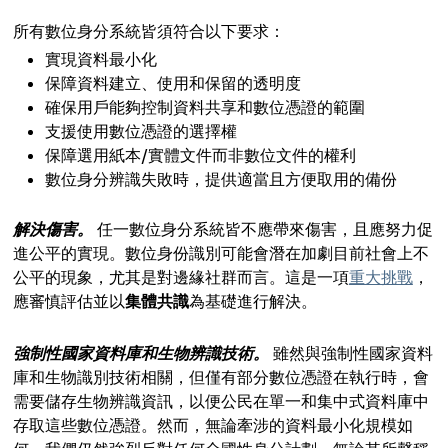
所有數位身分系統皆須符合以下要求：
實現資料最小化
保障資料建立、使用和保留的透明度
確保用戶能夠控制資料共享和數位憑證的範圍
支援使用數位憑證的選擇權
保障選用紙本/實體文件而非數位文件的權利
數位身分辨識失敗時，提供適當且方便取用的備份
解決傷害。
任一數位身分系統皆不應帶來傷害，且應努力促
進公平的實現。數位身份識別可能會潛在加劇目前社會上不
公平的現象，尤其是對邊緣社群而言。這是一項
重大挑戰
，
應審慎評估並以
集體共識
為基礎進行解決。
強制性國家資料庫和生物辨識技術。
雖然與強制性國家資料
庫和生物識別技術相關，但僅有部分數位憑證在執行時，會
需要儲存生物辨識資訊，以便公民在單一和集中式資料庫中
存取這些數位憑證。然而，無論牽涉的資料最小化規模如