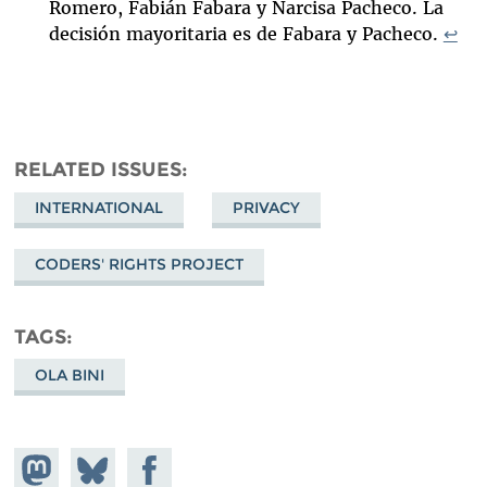
Romero, Fabián Fabara y Narcisa Pacheco. La
decisión mayoritaria es de Fabara y Pacheco.
↩
RELATED ISSUES
INTERNATIONAL
PRIVACY
CODERS' RIGHTS PROJECT
TAGS
OLA BINI
Share on
Share
Share on
Mastodon
on
Facebook