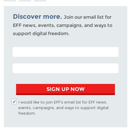
Bluesky
Discover more.
Join our email list for
EFF news, events, campaigns, and ways to
support digital freedom.
POSTAL CODE (OPTIONAL)
EMAIL ADDRESS
SIGN UP NOW
I would like to join EFF's email list for EFF news,
events, campaigns, and ways to support digital
freedom.