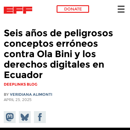
DONATE
Skip to main content
Seis años de peligrosos
conceptos erróneos
contra Ola Bini y los
derechos digitales en
Ecuador
DEEPLINKS BLOG
BY
VERIDIANA ALIMONTI
APRIL 23, 2025
Share on
Share
Share on
Mastodon
on
Facebook
Bluesky