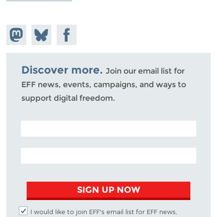
Share on
Share
Share on
Mastodon
on
Facebook
Bluesky
Discover more.
Join our email list for
EFF news, events, campaigns, and ways to
support digital freedom.
POSTAL CODE (OPTIONAL)
EMAIL ADDRESS
SIGN UP NOW
I would like to join EFF's email list for EFF news,