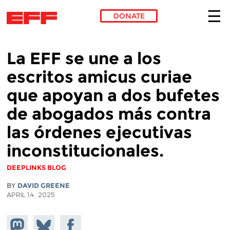
DONATE
Skip to main content
La EFF se une a los
escritos amicus curiae
que apoyan a dos bufetes
de abogados más contra
las órdenes ejecutivas
inconstitucionales.
DEEPLINKS BLOG
BY
DAVID GREENE
APRIL 14, 2025
Share on
Share
Share on