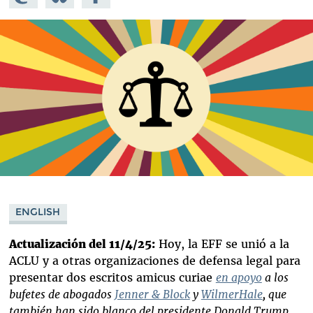
Mastodon
on
Facebook
Bluesky
ENGLISH
Actualización del 11/4/25:
Hoy, la EFF se unió a la
ACLU y a otras organizaciones de defensa legal para
presentar dos escritos amicus curiae
en apoyo
a
los
bufetes de abogados
Jenner & Block
y
WilmerHale
, que
también han sido blanco del presidente Donald Trump.