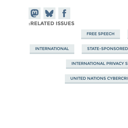
Share on
Share
Share on
Mastodon
Facebook
on
RELATED ISSUES
Bluesky
FREE SPEECH
INTERNATIONAL
STATE-SPONSORE
INTERNATIONAL PRIVACY 
UNITED NATIONS CYBERCRI