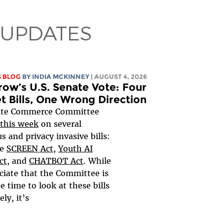
 UPDATES
S BLOG
BY
INDIA MCKINNEY
| AUGUST 4, 2026
ow’s U.S. Senate Vote: Four
et Bills, One Wrong Direction
ate Commerce Committee
this week
on several
s and privacy invasive bills:
he
SCREEN Act
,
Youth AI
ct,
and
CHATBOT Act
. While
ciate that the Committee is
e time to look at these bills
y, it’s...