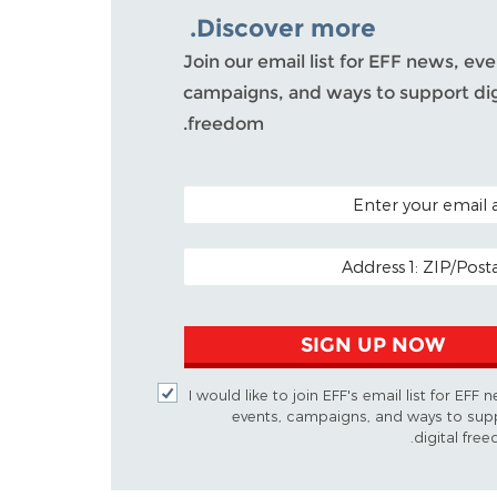
Discover more.
Join our email list for EFF news, eve
campaigns, and ways to support dig
freedom.
POSTAL CODE (
EMAIL
SIGN UP NOW
I would like to join EFF's email list for EFF 
events, campaigns, and ways to sup
digital free