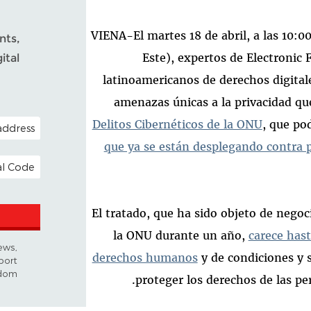
VIENA-El martes 18 de abril, a las 10:0
nts,
Este), expertos de Electronic 
ital
latinoamericanos de derechos digitale
amenazas únicas a la privacidad qu
OPTIONAL)
Delitos Cibernéticos de la ONU
, que po
que ya se están desplegando contra p
 ADDRESS
El tratado, que ha sido objeto de nego
la ONU durante un año,
carece has
news,
derechos humanos
y de condiciones y s
port
dom.
proteger los derechos de las per