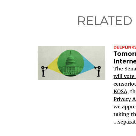
RELATED
DEEPLINK
Tomorr
Intern
The Sen
will
vote
censoriou
KOSA
, t
Privacy A
we appre
taking th
separatel