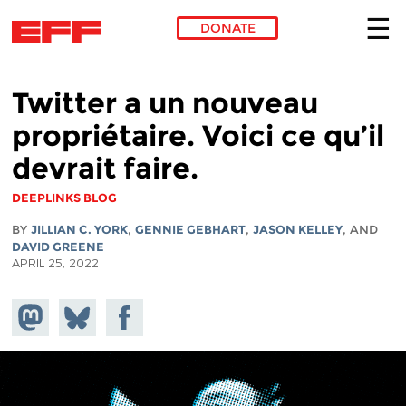
DONATE
Skip to main content
Twitter a un nouveau
propriétaire. Voici ce qu’il
devrait faire.
DEEPLINKS BLOG
BY
JILLIAN C. YORK
,
GENNIE GEBHART
,
JASON KELLEY
, AND
DAVID GREENE
APRIL 25, 2022
Share on
Share
Share on
Mastodon
on
Facebook
Bluesky