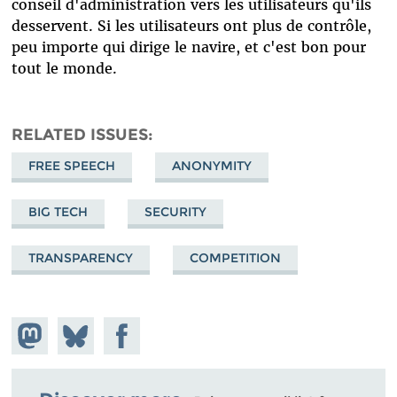
conseil d'administration vers les utilisateurs qu'ils
desservent. Si les utilisateurs ont plus de contrôle,
peu importe qui dirige le navire, et c'est bon pour
tout le monde.
RELATED ISSUES
FREE SPEECH
ANONYMITY
BIG TECH
SECURITY
TRANSPARENCY
COMPETITION
Share on
Share
Share on
Mastodon
on
Facebook
Bluesky