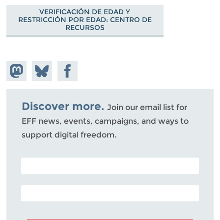
VERIFICACIÓN DE EDAD Y
RESTRICCIÓN POR EDAD: CENTRO DE
RECURSOS
Share on
Share
Share on
Mastodon
on
Facebook
Bluesky
Discover more.
Join our email list for
EFF news, events, campaigns, and ways to
support digital freedom.
POSTAL CODE (OPTIONAL)
EMAIL ADDRESS