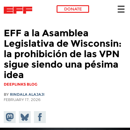
DONATE
Skip to main content
EFF a la Asamblea
Legislativa de Wisconsin:
la prohibición de las VPN
sigue siendo una pésima
idea
DEEPLINKS BLOG
BY
RINDALA ALAJAJI
FEBRUARY 17, 2026
Share on
Share
Share on
Mastodon
on
Facebook
Bluesky