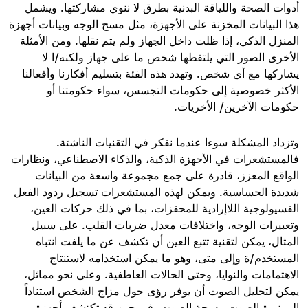
أدوات الصحة واللياقة البدنية بطرق لا ننوي مشاركتها. ويشمل
هذا البيانات المخزنة على الأجهزة، مثل مسح الوجه وبيانات أجهزة
المنزل الذكي، إذا ظلت داخل الجهاز ولم يتم نقلها. ومن الأمثلة
الأخرى الصور التي يلتقطها شخص ما على جهاز ولكنه/ا لا
يشاركها مع أي شخص. وتهدد هذه الفئة بتسليم أفكارنا وأفعالنا
الأكثر خصوصية إلى حكومات التجسس، سواء حكومتنا أو
حكومات الآخرين/ الأخريات.
وتزداد المشكلة سوءا عندما نفكر في التقنيات الناشئة.
فالمستشعرات في الأجهزة الذكية، والذكاء الاصطناعي، ونظارات
الواقع المعزز، قادرة على جمع مجموعة واسعة من البيانات
شديدة الحساسية. ويمكن لهذه المستشعرات تسجيل ردود الفعل
الفسيولوجية اللاإرادية للمحفزات، بما في ذلك حركات العين،
وتعبيرات الوجه، واختلافات معدل ضربات القلب. على سبيل
المثال، يمكن لتقنية تتبع العين أن تكشف عن ما يلفت انتباه
المستخدم/ة وإلى متى، وهو ما يمكن استخدامه لاستنتاج
الاهتمامات والنوايا، وحتى الحالات العاطفية. وعلى نحو مماثل،
يمكن لتحليل الصوت أن يوفر رؤى حول مزاج الشخص استناداً
إلى نبرة الصوت ودرجة الصوت، في حين قد تكتشف أجهزة