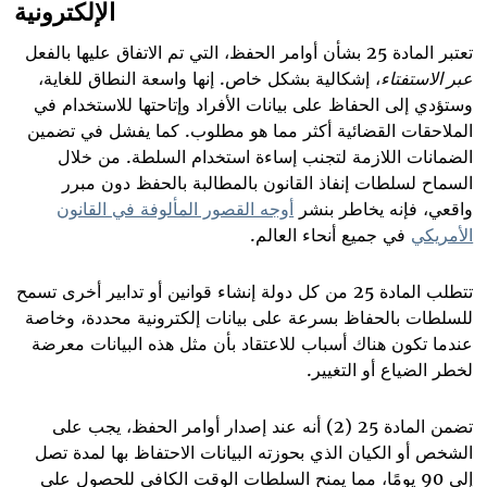
الإلكترونية
تعتبر المادة 25 بشأن أوامر الحفظ، التي تم الاتفاق عليها بالفعل
عبر الاستفتاء
، إشكالية بشكل خاص. إنها واسعة النطاق للغاية،
وستؤدي إلى الحفاظ على بيانات الأفراد وإتاحتها للاستخدام في
الملاحقات القضائية أكثر مما هو مطلوب. كما يفشل في تضمين
الضمانات اللازمة لتجنب إساءة استخدام السلطة. من خلال
السماح لسلطات إنفاذ القانون بالمطالبة بالحفظ دون مبرر
واقعي، فإنه يخاطر بنشر
أوجه القصور المألوفة في القانون
الأمريكي
في جميع أنحاء العالم
.
تتطلب المادة 25 من كل دولة إنشاء قوانين أو تدابير أخرى تسمح
للسلطات بالحفاظ بسرعة على بيانات إلكترونية محددة، وخاصة
عندما تكون هناك أسباب للاعتقاد بأن مثل هذه البيانات معرضة
لخطر الضياع أو التغيير
.
تضمن المادة 25 (2) أنه عند إصدار أوامر الحفظ، يجب على
الشخص أو الكيان الذي بحوزته البيانات الاحتفاظ بها لمدة تصل
إلى 90 يومًا، مما يمنح السلطات الوقت الكافي للحصول على