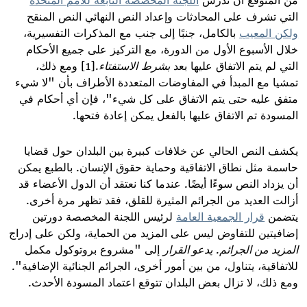
التي تشرف على المحادثات وإعداد النص النهائي النص المنقح
ولكن المعيب
بالكامل، جنبًا إلى جنب مع المذكرات التفسيرية،
خلال الأسبوع الأول من الدورة، مع التركيز على جميع الأحكام
التي لم يتم الاتفاق عليها بعد
بشرط
الاستفتاء
.[1] ومع ذلك،
تمشيا مع المبدأ في المفاوضات المتعددة الأطراف بأن "لا شيء
متفق عليه حتى يتم الاتفاق على كل شيء"، فإن أي أحكام في
المسودة تم الاتفاق عليها بالفعل يمكن إعادة فتحها
.
يكشف النص الحالي عن خلافات كبيرة بين البلدان حول قضايا
حاسمة مثل نطاق الاتفاقية وحماية حقوق الإنسان. بالطبع يمكن
أن يزداد النص سوءًا أيضًا. عندما كنا نعتقد أن الدول الأعضاء قد
أزالت العديد من الجرائم المثيرة للقلق، فقد تظهر مرة أخرى.
يتضمن
قرار الجمعية العامة
لرئيس اللجنة المخصصة دورتين
إضافيتين للتفاوض ليس على المزيد من الحماية، ولكن على إدراج
المزيد من الجرائم
.
يدعو القرار
إلى "مشروع بروتوكول مكمل
للاتفاقية، يتناول، من بين أمور أخرى، الجرائم الجنائية الإضافية".
ومع ذلك، لا تزال بعض البلدان تتوقع اعتماد المسودة الأحدث
.