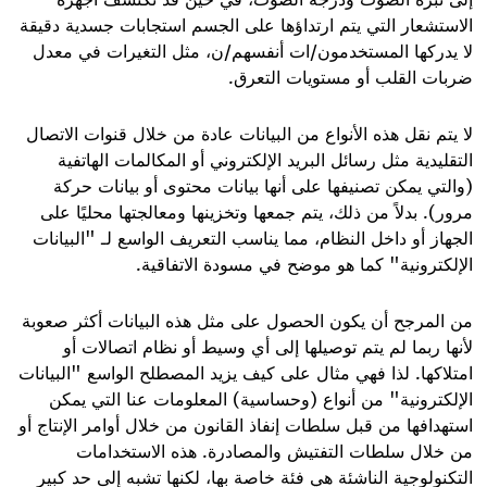
الاستشعار التي يتم ارتداؤها على الجسم استجابات جسدية دقيقة
لا يدركها المستخدمون/ات أنفسهم/ن، مثل التغيرات في معدل
ضربات القلب أو مستويات التعرق.
لا يتم نقل هذه الأنواع من البيانات عادة من خلال قنوات الاتصال
التقليدية مثل رسائل البريد الإلكتروني أو المكالمات الهاتفية
(والتي يمكن تصنيفها على أنها بيانات محتوى أو بيانات حركة
مرور). بدلاً من ذلك، يتم جمعها وتخزينها ومعالجتها محليًا على
الجهاز أو داخل النظام، مما يناسب التعريف الواسع لـ "البيانات
الإلكترونية" كما هو موضح في مسودة الاتفاقية.
من المرجح أن يكون الحصول على مثل هذه البيانات أكثر صعوبة
لأنها ربما لم يتم توصيلها إلى أي وسيط أو نظام اتصالات أو
امتلاكها. لذا فهي مثال على كيف يزيد المصطلح الواسع "البيانات
الإلكترونية" من أنواع (وحساسية) المعلومات عنا التي يمكن
استهدافها من قبل سلطات إنفاذ القانون من خلال أوامر الإنتاج أو
من خلال سلطات التفتيش والمصادرة. هذه الاستخدامات
التكنولوجية الناشئة هي فئة خاصة بها، لكنها تشبه إلى حد كبير