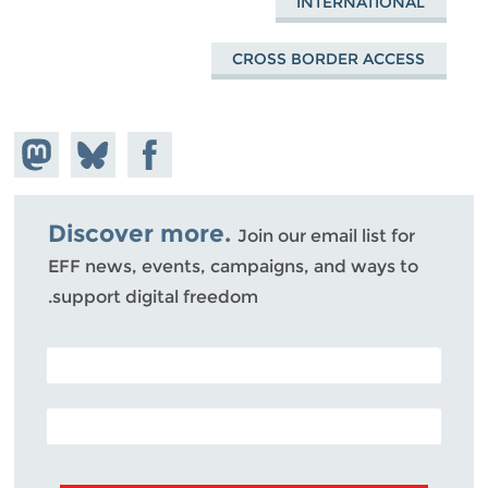
INTERNATIONAL
CROSS BORDER ACCESS
hare on
Share
Share on
stodon
Facebook
on
Bluesky
Discover more.
Join our email list for
EFF news, events, campaigns, and ways to
support digital freedom.
POSTAL CODE (OPTIONAL)
EMAIL ADDRESS