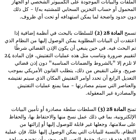
الملفات والبيانات الموجودة على الكمبيوتر الشخصي أو الجهاز
المحمول أو حساب التخزين السحابي للمشتبه به/ا - كل ذلك
دون حدود واضحة لما يمكن استهدافه أو تحت أي ظروف
.
تسمح
المادة 28 (2)
للسلطات بالبحث في أنظمة إضافية إذا
اعتقدت أن البيانات المطلوبة يمكن الوصول إليها من النظام الذي
تم البحث فيه. في حين ينبغي أن يكون الإذن القضائي شرطًا
لتقييم ضرورة وتناسب مثل هذه عمليات التفتيش، فإن المادة 24
لا تلزم إلا "بالشروط والضمانات المناسبة" دون إذن قضائي
صريح. وعلى النقيض من ذلك، يتطلب القانون الأمريكي بموجب
التعديل الرابع أن تحدد أوامر التفتيش المكان الذي سيتم تفتيشه
والعناصر التي سيتم مصادرتها - مما يمنع عمليات التفتيش
والمصادرة غير المعقولة
.
تمنح
المادة 28 (3)
السلطات سلطة مصادرة أو تأمين البيانات
الإلكترونية، بما في ذلك عمل نسخ منها والاحتفاظ بها، والحفاظ
على سلامتها، وجعلها غير قابلة للوصول إليها أو إزالتها من
النظام. بالنسبة للبيانات التي يمكن الوصول إليها علنًا، فإن عملية
الإزالة هذه قد تنتهك حقوق التعبير الحر ويجب أن تخضع صراحة