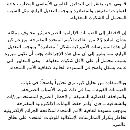
قانوني آخر، يفتقر إلى التدقيق القانوني الأساسي المطلوب عادة
لعمليات التفتيش والمصادرة بموجب التعديل الرابع، مثل السبب
المحتمل أو الشكوك المعقولة
.
إن الافتقار إلى الضمانات الإلزامية الصريحة يثير مخاوف مماثلة
بشأن المادة 25 من اتفاقية الأمم المتحدة المقترحة. ويزعم كير
أن هذه الممارسات الأميركية تشكل "مصادرة" بموجب التعديل
الرابع، مما يشير إلى أن مثل هذه الإجراءات يجب أن تكون مبررة
بسبب محتمل أو على الأقل شكوك معقولة - وهي المعايير التي
غابت بشكل واضح في المسودة الحالية لاتفاقية الأمم المتحدة
.
وبالاستفادة من تحليل كير، نرى تحذيراً واضحاً: في غياب
الضمانات القوية ــ بما في ذلك شرط الأسباب الصريحة،
والموافقة القضائية المسبقة، والإخطار الصريح للمستخدمين/ات،
والشفافية ــ فإن أوامر حفظ البيانات الإلكترونية المقترحة
بموجب مسودة اتفاقية الأمم المتحدة لمكافحة الجرائم الإلكترونية
تخاطر بتكرار الممارسات الإشكالية للولايات المتحدة على نطاق
عالمي
.