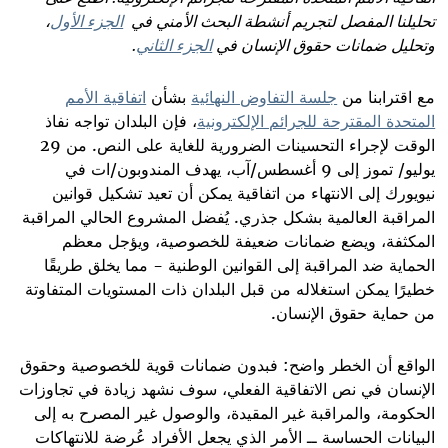
تحليلنا المفصل لتجريم أنشطة البحث الأمني في
الجزء الأول
،
وتحليل ضمانات حقوق الإنسان
في
الجزء الثاني
.
مع اقترابنا من
جلسة التفاوض النهائية
بشأن
اتفاقية الأمم
المتحدة المقترحة للجرائم الإلكترونية
، فإن البلدان تواجه نفاذ
الوقت لإجراء التحسينات الضرورية للغاية على النص. من 29
يوليو/ تموز إلى 9 أغسطس/آب، يهدف المندوبون/ات في
نيويورك إلى الانتهاء من اتفاقية يمكن أن تعيد تشكيل قوانين
المراقبة العالمية بشكل جذري. يُفضل المشروع الحالي المراقبة
المكثفة، ويضع ضمانات ضعيفة للخصوصية، ويؤجل معظم
الحماية ضد المراقبة إلى القوانين الوطنية - مما يخلق طريقًا
خطيرًا يمكن استغلاله من قبل البلدان ذات المستويات المتفاوتة
من حماية حقوق الإنسان
.
الواقع أن الخطر واضح: فبدون ضمانات قوية للخصوصية وحقوق
الإنسان في نص الاتفاقية الفعلي، سوف نشهد زيادة في تجاوزات
الحكومة، والمراقبة غير المقيدة، والوصول غير المصرح به إلى
البيانات الحساسة ــ الأمر الذي يجعل الأفراد عُرضة للانتهاكات