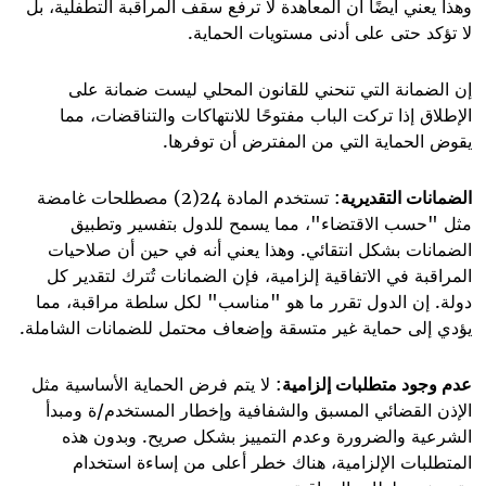
وهذا يعني أيضًا أن المعاهدة لا ترفع سقف المراقبة التطفلية، بل
لا تؤكد حتى على أدنى مستويات الحماية.
إن الضمانة التي تنحني للقانون المحلي ليست ضمانة على
الإطلاق إذا تركت الباب مفتوحًا للانتهاكات والتناقضات، مما
يقوض الحماية التي من المفترض أن توفرها.
الضمانات التقديرية
: تستخدم المادة 24(2) مصطلحات غامضة
مثل "حسب الاقتضاء"، مما يسمح للدول بتفسير وتطبيق
الضمانات بشكل انتقائي. وهذا يعني أنه في حين أن صلاحيات
المراقبة في الاتفاقية إلزامية، فإن الضمانات تُترك لتقدير كل
دولة. إن الدول تقرر ما هو "مناسب" لكل سلطة مراقبة، مما
يؤدي إلى حماية غير متسقة وإضعاف محتمل للضمانات الشاملة.
عدم وجود متطلبات إلزامية
: لا يتم فرض الحماية الأساسية مثل
الإذن القضائي المسبق والشفافية وإخطار المستخدم/ة ومبدأ
الشرعية والضرورة وعدم التمييز بشكل صريح. وبدون هذه
المتطلبات الإلزامية، هناك خطر أعلى من إساءة استخدام