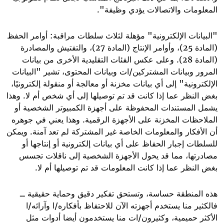
المعلومات والاتصالات يؤدي وظيفة".
"البيانات الإلكترونية" مؤهلة لثلاث سلطات مراقبة: أوامر الحفظ
(المادة 25)، وأوامر الإنتاج (المادة 27)، والتفتيش والمصادرة
(المادة 28). وعلى عكس الفئات التقليدية الأخرى من بيانات
المرور وبيانات المشتركين/ات وبيانات المحتوى، تشير "البيانات
الإلكترونية" إلى أي بيانات مخزنة أو معالجة أو منقولة إلكترونيًا،
بغض النظر عما إذا كانت قد تم توصيلها إلى أي شخص أم لا. وهذا
يشمل المستندات المحفوظة على أجهزة الكمبيوتر الشخصية أو
الملاحظات المخزنة على الأجهزة الرقمية. وهذا يعني في جوهره
أن الأفكار والمعلومات الخاصة غير المشتركة لم تعد آمنة. ويمكن
للسلطات إجبار الحفاظ على أي بيانات إلكترونية أو إنتاجها أو
مصادرتها، مما قد يحول الأجهزة الشخصية إلى ناقلات تجسس
بغض النظر عما إذا كانت المعلومات قد تم توصيلها أم لا.
هذه المنطقة حساسة، وتستحق تفكير دقيق وحماية حقيقية ــ
فالكثير منا يستخدم أجهزته الآن للاحتفاظ بأفكاره/ا وآرائه/ا
الأكثر حميمية، وكثيرون/ات منا يستخدمون أيضا أدوات مثل