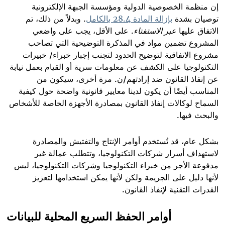
إن منظمة الخصوصية الدولية ومؤسسة الجبهة الإلكترونية
توصيان بشدة
بإزالة المادة 28.4 بالكامل
. وبدلاً من ذلك، تم
الاتفاق عليها
عبر الاستفتاء
. على الأقل، يجب على واضعي
المشروع تضمين مواد في المذكرة التوضيحية التي تصاحب
مشروع الاتفاقية لتوضيح الحدود لتجنب إجبار خبراء/ خبيرات
التكنولوجيا على الكشف عن معلومات سرية أو القيام بعمل نيابة
عن إنفاذ القانون ضد إرادتهم/ن. مرة أخرى، سيكون من
المناسب أيضًا أن يكون لدينا معايير قانونية واضحة حول كيفية
السماح لوكالات إنفاذ القانون بمصادرة الأجهزة الخاصة للأشخاص
والبحث فيها
.
بشكل عام، قد تُستخدم أوامر الإنتاج والتفتيش والمصادرة
لاستهداف أسرار شركات التكنولوجيا، وتتطلب عمالة غير
مدفوعة الأجر من خبراء التكنولوجيا وشركات التكنولوجيا، ليس
لأنها دليل على الجريمة ولكن لأنها يمكن استخدامها لتعزيز
القدرات التقنية لإنفاذ القانون
.
أوامر الحفظ السريع المحلية للبيانات