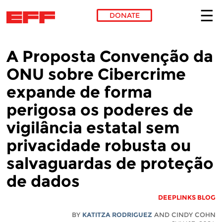
DONATE
Skip to main content
A Proposta Convenção da
ONU sobre Cibercrime
expande de forma
perigosa os poderes de
vigilância estatal sem
privacidade robusta ou
salvaguardas de proteção
de dados
DEEPLINKS BLOG
BY
KATITZA RODRIGUEZ
AND CINDY COHN