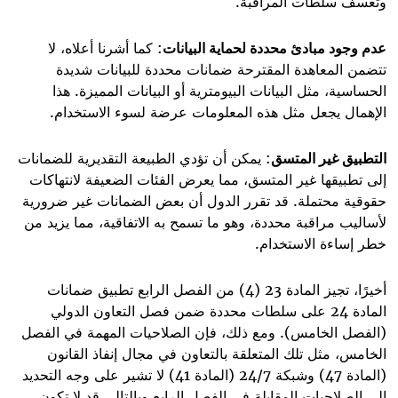
وتعسف سلطات المراقبة.
عدم وجود مبادئ محددة لحماية البيانات
: كما أشرنا أعلاه، لا
تتضمن المعاهدة المقترحة ضمانات محددة للبيانات شديدة
الحساسية، مثل البيانات البيومترية أو البيانات المميزة. هذا
الإهمال يجعل مثل هذه المعلومات عرضة لسوء الاستخدام.
التطبيق غير المتسق
: يمكن أن تؤدي الطبيعة التقديرية للضمانات
إلى تطبيقها غير المتسق، مما يعرض الفئات الضعيفة لانتهاكات
حقوقية محتملة. قد تقرر الدول أن بعض الضمانات غير ضرورية
لأساليب مراقبة محددة، وهو ما تسمح به الاتفاقية، مما يزيد من
خطر إساءة الاستخدام.
أخيرًا، تجيز المادة 23 (4) من الفصل الرابع تطبيق ضمانات
المادة 24 على سلطات محددة ضمن فصل التعاون الدولي
(الفصل الخامس). ومع ذلك، فإن الصلاحيات المهمة في الفصل
الخامس، مثل تلك المتعلقة بالتعاون في مجال إنفاذ القانون
(المادة 47) وشبكة 24/7 (المادة 41) لا تشير على وجه التحديد
إلى الصلاحيات المقابلة في الفصل الرابع وبالتالي قد لا تكون