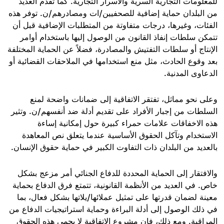
للمعلومات التجارية السرية والأسرار التجارية. كما تقدم العديد
من البلدان حماية إضافية للصحفيين/ات ومصادرهم/ن. توفر هذه
الفئات، وغيرها، درجات متفاوتة من المتطلبات الإضافية قبل أن
تتمكن سلطات إنفاذ القانون من الوصول إليها باستخدام أوامر
الإنتاج أو سلطات التفتيش والمصادرة، فضلاً عن الحماية المختلفة
بعد وقوع الحادث، مثل منع استخدامها في الملاحقات القضائية أو
الدعاوى المدنية
.
وعلى نحو مماثل، تفتقر الاتفاقية إلى ضمانات واضحة لمنع
السلطات من إجبار الأفراد على تقديم أدلة ضد أنفسهم/ن. وتثير
هذه الاخفاقات علامات حمراء كبيرة حول إمكانية إساءة
الاستخدام وتآكل الحقوق الأساسية عندما يتعلق نص المعاهدة
بالعديد من البلدان ذات التفاوت الكبير في حماية حقوق الإنسان
.
والافتقار إلى الحماية المحددة للدفاع الجنائي أمر مزعج بشكل
خاص. في العديد من الأنظمة القانونية، تتمتع فرق الدفاع بحماية
معينة لضمان قدرتها على تمثيل عملائها/يلاتها بشكل فعال، بما
في ذلك الوصول إلى أدلة البراءة وحماية استراتيجيات الدفاع من
المراقبة. ومع ذلك، فإن مشروع الاتفاقية لا يحمي هذه الحقوق