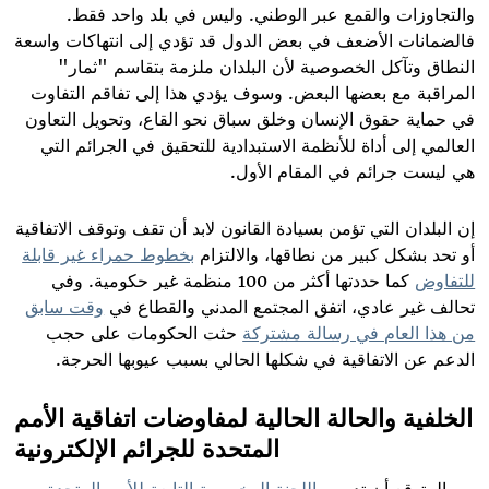
والتجاوزات والقمع عبر الوطني. وليس في بلد واحد فقط.
فالضمانات الأضعف في بعض الدول قد تؤدي إلى انتهاكات واسعة
النطاق وتآكل الخصوصية لأن البلدان ملزمة بتقاسم "ثمار"
المراقبة مع بعضها البعض. وسوف يؤدي هذا إلى تفاقم التفاوت
في حماية حقوق الإنسان وخلق سباق نحو القاع، وتحويل التعاون
العالمي إلى أداة للأنظمة الاستبدادية للتحقيق في الجرائم التي
هي ليست جرائم في المقام الأول
.
إن البلدان التي تؤمن بسيادة القانون لابد أن تقف وتوقف الاتفاقية
أو تحد بشكل كبير من نطاقها، والالتزام
بخطوط حمراء غير قابلة
للتفاوض
كما حددتها أكثر من 100 منظمة غير حكومية. وفي
تحالف غير عادي، اتفق المجتمع المدني والقطاع في
وقت سابق
من هذا العام في رسالة مشتركة
حثت الحكومات على حجب
الدعم عن الاتفاقية في شكلها الحالي بسبب عيوبها الحرجة
.
الخلفية والحالة الحالية لمفاوضات اتفاقية الأمم
المتحدة للجرائم الإلكترونية
من المتوقع أن تدرس
اللجنة المخصصة التابعة للأمم المتحدة