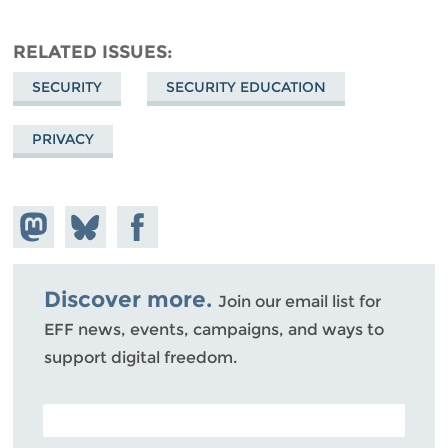
RELATED ISSUES
SECURITY
SECURITY EDUCATION
PRIVACY
Share on
Share
Share on
Mastodon
on
Facebook
Bluesky
Discover more.
Join our email list for
EFF news, events, campaigns, and ways to
support digital freedom.
POSTAL CODE (OPTIONAL)