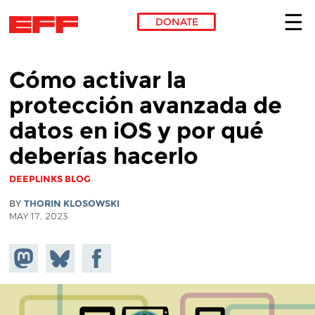
DONATE
Skip to main content
Cómo activar la
protección avanzada de
datos en iOS y por qué
deberías hacerlo
DEEPLINKS BLOG
BY
THORIN KLOSOWSKI
MAY 17, 2023
Share on
Share
Share on
Mastodon
on
Facebook
Bluesky