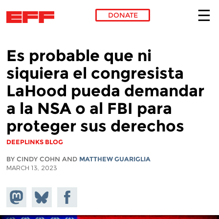
DONATE
Skip to main content
Es probable que ni
siquiera el congresista
LaHood pueda demandar
a la NSA o al FBI para
proteger sus derechos
DEEPLINKS BLOG
BY CINDY COHN AND
MATTHEW GUARIGLIA
MARCH 13, 2023
Share on
Share
Share on
Mastodon
on
Facebook
Bluesky