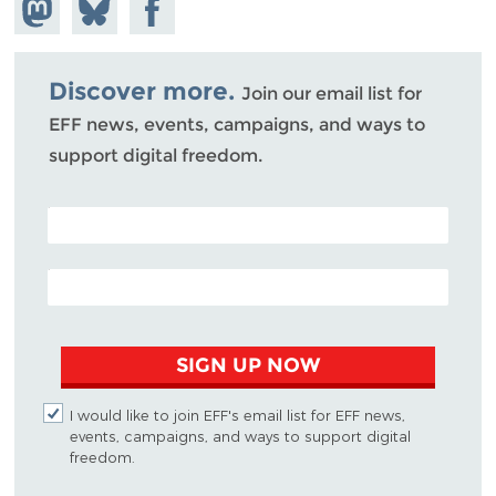
Share on
Share
Share on
Mastodon
on
Facebook
Bluesky
Discover more.
Join our email list for
EFF news, events, campaigns, and ways to
support digital freedom.
POSTAL CODE (OPTIONAL)
EMAIL ADDRESS
SIGN UP NOW
I would like to join EFF's email list for EFF news,
events, campaigns, and ways to support digital
freedom.