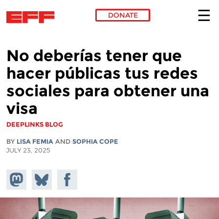
DONATE
Skip to main content
No deberías tener que
hacer públicas tus redes
sociales para obtener una
visa
DEEPLINKS BLOG
BY
LISA FEMIA
AND
SOPHIA COPE
JULY 23, 2025
Share on
Share
Share on
Mastodon
on
Facebook
Bluesky