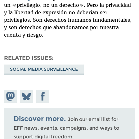
un «privilegio, no un derecho». Pero la privacidad
y la libertad de expresión no deberían ser
privilegios. Son derechos humanos fundamentales,
y son derechos que abandonamos por nuestra
cuenta y riesgo.
RELATED ISSUES
SOCIAL MEDIA SURVEILLANCE
Share on
Share
Share on
Mastodon
on
Facebook
Bluesky
Discover more.
Join our email list for
EFF news, events, campaigns, and ways to
support digital freedom.