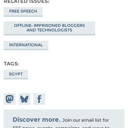
RELATED ISSUES
FREE SPEECH
OFFLINE: IMPRISONED BLOGGERS
AND TECHNOLOGISTS
INTERNATIONAL
TAGS
EGYPT
Share on
Share
Share on
Mastodon
on
Facebook
Bluesky
Discover more.
Join our email list for