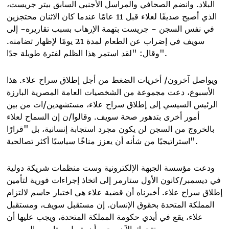
البلاد. وانضم الصحافي والمراسل الأجنبي السابق بيتر جريست،
الذي أصبح صديقًا لعلاء قبل 11 عامًا عندما كان الاثنان محتجزين
في نفس السجن - جريست بتهمة الإرهاب بسبب تقاريره- إلى
سويف في إضراب عن الطعام لمدة 21 يومًا لإظهار تضامنه.
وقال: "لقد استمر هذا الظلم لفترة طويلة جدًا".
ويواصل آخرون/ أخريات الضغط من أجل إطلاق سراح علاء. هذا
الأسبوع، دعت مجموعة من الشخصيات العامة المصرية البارزة
الرئيس السيسي إلى إطلاق سراح علاء، مستشهدين/ات من بين
أمور أخرى بتدهور صحة سويف. وقالوا/ن إن السماح لعلاء
بالخروج من السجن لن يكون مجرد استجابة إنسانية، بل "قرارًا
استراتيجيًا من شأنه أن يعزز مناخًا سياسيًا أكثر تصالحية".
ودعت مؤسسة الجبهة الإلكترونية وست منظمات شريكة دولية
في ديسمبر/كانون الأول ستارمر إلى اتخاذ إجراءات فورية لتأمين
إطلاق سراح علاء. أخبرناه أن قضية علاء هي اختبار حاسم لالتزام
المملكة المتحدة بحقوق الإنسان. إن مستقبل سويف، ومستقبل
علاء، يقع في أيدي حكومة المملكة المتحدة، ويجب عليها أن
.
تتحرك الآن. يجب أن يتصل ستارمر بالسيسي