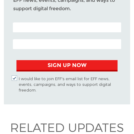
EFF news, events, campaigns, and ways to
support digital freedom.
POSTAL CODE (OPTIONAL)
EMAIL ADDRESS
SIGN UP NOW
I would like to join EFF's email list for EFF news,
events, campaigns, and ways to support digital
freedom.
RELATED UPDATES