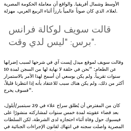
الأوسط وشمال أفريقيا. والواقع أن معاملة الحكومة المصرية
.
لعلاء، الذي كان صوتاً عالمياً بارزاً أثناء الربيع العربي، مهزلة
قالت سويف لوكالة فرانس
".
برس: "ليس لدي وقت
وقالت سويف لموقع ميدل إيست آي في شرحها لسبب إضرابها
عن الطعام: "نحن في حلقة لا نهاية لها من السجن لمدة 10
سنوات تقريباً. ولم يكن بوسعي أن أسمح لهذا الأمر بالاستمرار
أكثر من ذلك، ولم يكن هناك سبب للاعتقاد بأنه إذا انتظرنا قليلاً،
".
فسوف يخرج
كان من المفترض أن يُطلق سراح علاء في 29 سبتمبر/أيلول،
بعد قضاء عقوبته لمدة خمس سنوات لمشاركته منشورًا على
فيسبوك حول وفاة أثناء احتجازه لدى الشرطة، لكن السلطات
المصرية واصلت سجنه في انتهاك لقانون الإجراءات الجنائية في