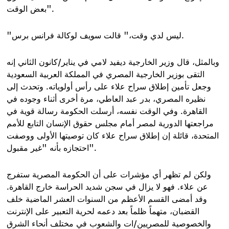
".
بعض الوقت
.
ليس لدي وقت،" قالت سويف لوكالة فرانس برس
"
وبالمثل، قال وزير الخارجية ديفيد لامي في يناير/كانون الثاني إنه
التقى بوزير الخارجية المصري في المملكة العربية السعودية
وجعل تأمين إطلاق سراح علاء على رأس أولوياته. وتحدث إلى
نظيره المصري، بدر عبد العاطي، مرة أخرى أثناء وجوده في
القاهرة. وفي الوقت نفسه، أرسلت الحكومة رسالة قوية في
مراجعتها الدورية لمصر أمام مجلس حقوق الإنسان التابع للأمم
المتحدة، قائلة إن إطلاق سراح علاء كان توصيتها الأولى ووصفت
".
احتجازه بأنه "غير مقبول
ولكن لم تظهر أي مؤشرات على أن الحكومة المصرية ستفرج
عن علاء. فهو لا يزال في سجن شديد الحراسة خارج القاهرة.
وقد أمضى القسم الأعظم من السنوات العشر الماضية خلف
القضبان، متهماً ظلماً بعد دعمه لحرية التعبير على الإنترنت
والخصوصية للمصريين/ات والشعوب في مختلف أنحاء الشرق