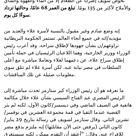
تخوض سويف إضرابا عن الطعام إلا من الماء والقهوة والشاي
والأملاح لأكثر من 135 يومًا.
تبلغ من العمر 68 عامًا، وحالتها تزداد
.
سوءًا كل يوم
إنه وضع صادم وغير مقبول بالنسبة لأسرة علاء والعديد من
مؤيديه/اته في جميع أنحاء العالم. تستمر الحكومة البريطانية
تراوغهم/ن بشأن جهودها لإطلاق سراحه. وقد أعرب رئيس
الوزراء ووزير الخارجية، وهما اللاعبان الرئيسيان في حملة تأمين
إطلاق سراح علاء، عن دعمهما لعلاء وتعاملا مباشرة مع أعلى
السلطات في مصر نيابة عنه. لكن أسرة علاء لم تتلق سوى
.
معلومات ضئيلة عن تلك المناقشات
ما نعرفه هو أن رئيس الوزراء كير ستارمر تحدث مباشرة إلى
الرئيس المصري عبد الفتاح السيسي بشأن علاء خلال مكالمة
هاتفية في الصيف الماضي وفي ديسمبر/كانون الأول، لكنه لم يثر
القضية عندما التقيا في قمة مجموعة العشرين في نوفمبر/
تشرين الثاني. وقال ستارمر لسويف في رسالة بتاريخ 29 يناير/
كانون الثاني (يرفض حتى الآن مقابلتها) إنه ملتزم بدفع مصر
للإفراج عنه. وقال: "أعتقد أن التقدم ممكن، لكنه سيستغرق