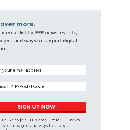
cover more.
ur email list for EFF news, events,
igns, and ways to support digital
om.
 CODE (OPTIONAL)
 ADDRESS
SIGN UP NOW
uld like to join EFF's email list for EFF news,
nts, campaigns, and ways to support