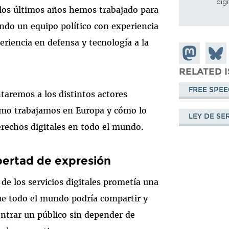
dig
 los últimos años hemos trabajado para
ndo un equipo político con experiencia
eriencia en defensa y tecnología a la
Share on
Share
Mastodon
on
RELATED 
Blues
FREE SPE
ntaremos a los distintos actores
ómo trabajamos en Europa y cómo lo
LEY DE SE
erechos digitales en todo el mundo.
ibertad de expresión
 de los servicios digitales prometía una
que todo el mundo podría compartir y
ontrar un público sin depender de