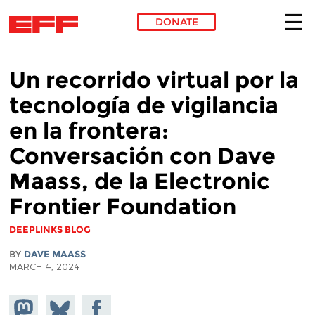
DONATE
Skip to main content
Un recorrido virtual por la
tecnología de vigilancia
en la frontera:
Conversación con Dave
Maass, de la Electronic
Frontier Foundation
DEEPLINKS BLOG
BY
DAVE MAASS
MARCH 4, 2024
Share on
Share
Share on