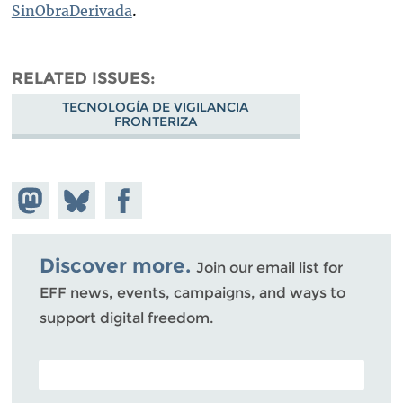
SinObraDerivada
.
RELATED ISSUES
TECNOLOGÍA DE VIGILANCIA
FRONTERIZA
Share on
Share
Share on
Mastodon
on
Facebook
Bluesky
Discover more.
Join our email list for
EFF news, events, campaigns, and ways to
support digital freedom.
POSTAL CODE (OPTIONAL)