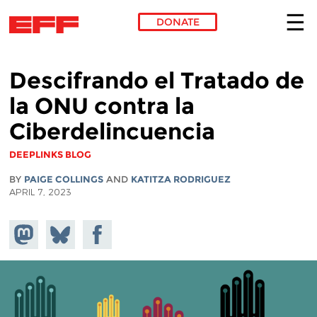
DONATE
Skip to main content
Descifrando el Tratado de
la ONU contra la
Ciberdelincuencia
DEEPLINKS BLOG
BY
PAIGE COLLINGS
AND
KATITZA RODRIGUEZ
APRIL 7, 2023
Share on
Share
Share on
Mastodon
on
Facebook
Bluesky