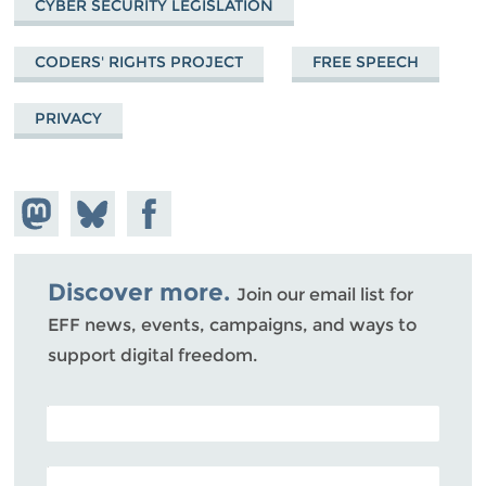
CYBER SECURITY LEGISLATION
CODERS' RIGHTS PROJECT
FREE SPEECH
PRIVACY
Share on
Share
Share on
Mastodon
on
Facebook
Bluesky
Discover more.
Join our email list for
EFF news, events, campaigns, and ways to
support digital freedom.
POSTAL CODE (OPTIONAL)
EMAIL ADDRESS