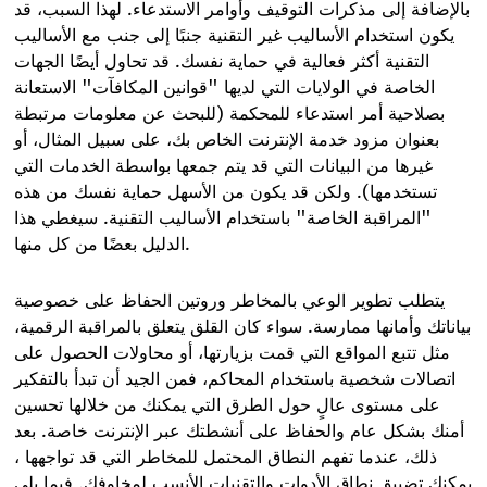
بالإضافة إلى مذكرات التوقيف وأوامر الاستدعاء. لهذا السبب، قد
يكون استخدام الأساليب غير التقنية جنبًا إلى جنب مع الأساليب
التقنية أكثر فعالية في حماية نفسك. قد تحاول أيضًا الجهات
الخاصة في الولايات التي لديها "قوانين المكافآت" الاستعانة
بصلاحية أمر استدعاء للمحكمة (للبحث عن معلومات مرتبطة
بعنوان مزود خدمة الإنترنت الخاص بك، على سبيل المثال، أو
غيرها من البيانات التي قد يتم جمعها بواسطة الخدمات التي
تستخدمها). ولكن قد يكون من الأسهل حماية نفسك من هذه
"المراقبة الخاصة" باستخدام الأساليب التقنية. سيغطي هذا
الدليل بعضًا من كل منها.
يتطلب تطوير الوعي بالمخاطر وروتين الحفاظ على خصوصية
بياناتك وأمانها ممارسة. سواء كان القلق يتعلق بالمراقبة الرقمية،
مثل تتبع المواقع التي قمت بزيارتها، أو محاولات الحصول على
اتصالات شخصية باستخدام المحاكم، فمن الجيد أن تبدأ بالتفكير
على مستوى عالٍ حول الطرق التي يمكنك من خلالها تحسين
أمنك بشكل عام والحفاظ على أنشطتك عبر الإنترنت خاصة. بعد
ذلك، عندما تفهم النطاق المحتمل للمخاطر التي قد تواجهها ،
يمكنك تضييق نطاق الأدوات والتقنيات الأنسب لمخاوفك. فيما يلي