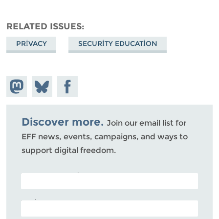
RELATED ISSUES
PRIVACY
SECURITY EDUCATION
Share on
Share
Share on
Mastodon
on
Facebook
Bluesky
Discover more.
Join our email list for
EFF news, events, campaigns, and ways to
support digital freedom.
POSTAL CODE (OPTIONAL)
EMAIL ADDRESS