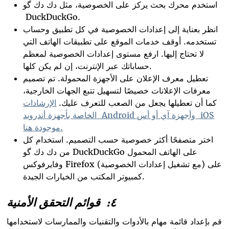
استخدم محرك بحث يركز على الخصوصية، مثل دك دك گو
DuckDuckGo.
انظر بعناية إلى إعدادات الخصوصية في كل تطبيق وحساب
تستخدمه. أوقف خدمات الموقع على تطبيقات الهاتف التي
لا تحتاج إليها. ارفع مستوى إعدادات الخصوصية لمعظم
حساباتك عبر الإنترنت، إن لم يكن كلها.
تعطيل معرف الإعلان على الأجهزة المحمولة. تم تصميم
معرفات الإعلانات خصيصًا لتسهيل تتبع الجهات الخارجية،
كما أن تعطيلها يجعل من الصعب للتعرف عليك.
الإرشادات
iOS
وأجهزة آي أو أس
Android
الخاصة بأجهزة أندرويد
.
موجودة هنا
اختر متصفحًا أكثر خصوصية حسب التصميم. استخدام كل
من دك دك گو DuckDuckGo على الهاتف المحمول
وفايرفوكس Firefox (مع تشغيل إعدادات الخصوصية) على
كمبيوتر المكتب من الخيارات الجيدة.
٤:
قوائم التحقق الأمنية
قم بإعداد قائمة مهام بالأدوات والتقنيات والممارسات لاستخدامها