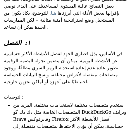
بعض النصائح عالية المستوى لمساعدتك على البدء. نوصي
بإقرانها ببعض الأدلة التي أبرزناها
هنا
. للتوضيح، يكاد يكون من
المستحيل وضع استراتيجية أمنية مثالية - لكن الممارسات
الجيدة يمكن أن تساعد.
١:
الفصل
في الأساس، بذل قصارى الجهد لفصل الأنشطة الأكثر حساسية
عن الأنشطة اليومية. يمكن أن يتضمن تجزئة البصمة الرقمية
تطوير عادة عدم إعادة استخدام الرمز السري مطلقًا، ووجود
متصفحات منفصلة لأغراض مختلفة، ونسخ البيانات الحساسة
احتياطيًا على أجهزة أو أماكن تخزين خارجية.
التوصيات:
استخدم متصفحات مختلفة لاستخدامات مختلفة. المزيد من
المتصفحات الخاصة مثل دك دك گو DuckDuckGo وبرايف
Brave وفايرفوكس Firefox أفضل للأنشطة الأكثر
حساسية. يمكن أن يؤدي الاحتفاظ بمتصفحات منفصلة إلى