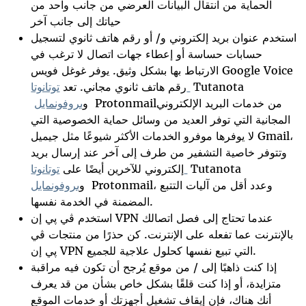
الحماية من انتقال البيانات العرضي من جانب واحد من
حياتك إلى جانب آخر
استخدم عنوان بريد إلكتروني و/ أو رقم هاتف ثانوي لتسجيل
حسابات حساسة أو إعطاء جهات اتصال لا ترغب في
الارتباط بها بشكل وثيق. يوفر غوغل فويس Google Voice
Tutanota
توتانوتا
رقم هاتف ثانوي مجاني. تعد
Protonmailمن خدمات البريد الإلكتروني
و
بروفونمايل
المجانية التي توفر العديد من وسائل حماية الخصوصية التي
لا يوفرها موفرو الخدمات الأكثر شيوعًا مثل جيميل Gmail،
وتتوفر خاصية التشفير من طرف إلى آخر عند إرسال بريد
Tutanota
توتانوتا
إلكتروني للآخرين أيضًا على
Protonmail، وعدد أقل من آليات التتبع
و
بروفونمايل
المضمنة في الخدمة نفسها.
استخدم ڤي پي إن VPN عندما تحتاج إلى فصل اتصالك
بالإنترنت عما تفعله على الإنترنت. كن حذرًا من منتجات ڤي
پي إن VPN التي تبيع نفسها كحلول علاجية للجميع.
إذا كنت ذاهبًا إلى / من موقع يُرجح أن تكون فيه مراقبة
متزايدة، أو إذا كنت قلقًا بشكل خاص بشأن من قد يعرف
أنك هناك، فإن إيقاف تشغيل أجهزتك أو خدمات الموقع