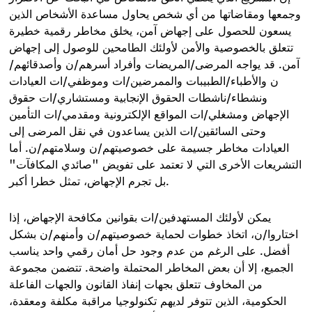
وجمعها ومقاضاتها من أي شخص يحاول مساعدة الأشخاص الذين
يسعون للحصول على إجهاض آمن، يخلق مخاطر رقمية خطيرة
تتعلق بالخصوصية والأمن لأولئك الطامحين للوصول إلى إجهاض
آمن. قد يواجه المرضى/المريضات وأفراد أسرهم/ن وأصدقائهم/
ن والأطباء/الطبيبات والممرضين/ات وموظفي/ات العيادات
ونشطاء/ناشطات الحقوق الإنجابية ومستشاري/ات حقوق
الإجهاض ومشغلي/ات المواقع الإلكترونية ومقدمي/ات التأمين
وحتى السائقين/ات الذين يساعدون في نقل المرضى إلى
العيادات مخاطر جسيمة على خصوصيتهم/ن وسلامتهم/ن. أما
التشريعات الأخرى التي لا تعتمد على تفويض "صائدي المكافآت"
بل تجرم الإجهاض، تمثل خطرا أكبر.
يمكن لأولئك المستهدفين/ات بقوانين مكافحة الإجهاض، إذا
اختاروا/ن، اتخاذ خطوات لحماية خصوصيتهم/ن وأمنهم/ن بشكل
أفضل. على الرغم من عدم وجود حل أمان رقمي واحد يناسب
الجميع، إلا أن بعض المخاطر المحتملة واضحة. تتضمن مجموعة
من المخاوف تتعلق بجهات إنفاذ القانون والجهات الفاعلة
الحكومية، الذين تتوفر لديهم تكنولوجيا مراقبة مكلفة ومعقدة،