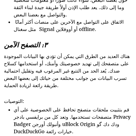
وما إلى ذلك. يعد طلب الإذن أولاً طريقة جيدة لبناء الثقة
والتواصل مع بعضنا البعض.
الاتفاق على التواصل مع الآخرين على منصات أكثر أمانًا
مثل سغنال Signal أو أووفلاين offline.
٣: التصفح الآمن
هناك العديد من الطرق التي يمكن أن تؤدي بها البيانات الموجودة
على متصفحك إلى تهديد خصوصيتك وأمنك، أو استخدامها كسلاح
ضدك. يُعد الحد من التتبع غير المرغوب فيه وتقليل احتمالية
تسرب البيانات من جوانب مختلفة من حياتك إلى بعضها البعض
طريقة رائعة لزيادة الحماية.
التوصيات:
قم بتثبيت ملحقات متصفح تحافظ على الخصوصية على أي
متصفحات تستخدمها. وتعد كل من برايفسي بادجر Privacy
Badger وأنبولك أورجن uBlock Origin ودك دك گو
DuckDuckGo خيارات رائعة.