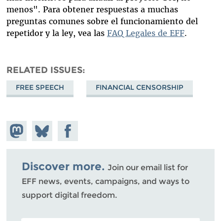
menos". Para obtener respuestas a muchas
preguntas comunes sobre el funcionamiento del
repetidor y la ley, vea las
FAQ Legales de EFF
.
RELATED ISSUES
FREE SPEECH
FINANCIAL CENSORSHIP
Share on
Share
Share on
Mastodon
on
Facebook
Bluesky
Discover more.
Join our email list for
EFF news, events, campaigns, and ways to
support digital freedom.
POSTAL CODE (OPTIONAL)