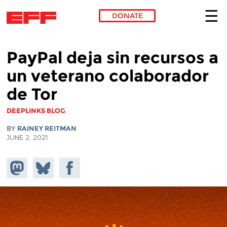
DONATE
Skip to main content
PayPal deja sin recursos a
un veterano colaborador
de Tor
DEEPLINKS BLOG
BY
RAINEY REITMAN
JUNE 2, 2021
Share on
Share
Share on
Mastodon
on
Facebook
Bluesky