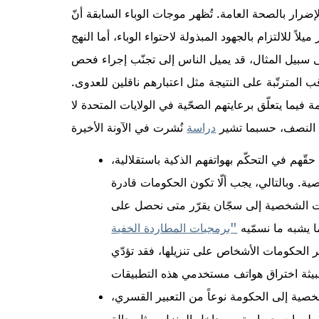
مراقبة الإلكترونية لمرضى كوفيد-19 إلى الإضرار بالصحة العامة. تُظهر موجات الوباء السابقة أنّ
ً للالتزام بالجهود المبذولة لاحتواء الوباء، أما النهج
لى سبيل المثال، قد يميل الناس إلى تجنّب إجراء فحص
 المترتّبة على النتيجة مثل اعتبارهم ناقلين للعدوى.
فيما يتعلّق برعايتهم الصحّية في الولايات المتحدة لا
 النصف، حسبما تشير
دراسة
قّهم في التحكّم بهواتفهم الذكية باستقلالية،
ة. وبالتالي، يجب ألّا تكون الحكومات قادرة
نات الشخصية إلى سجّان يقرّر متى نحصل على
 يشبه ما نسمّيه
ر الحكومات الأشخاص على تنزيلها، فقد تؤدّي
ية إلى الحكومة نوعاً من التعبير القسري،
معلومات حساسة من داخل المنزل، مثل حالة