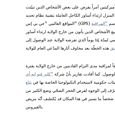
ميركيتين أمراً يفرض على بعض الأشخاص الذين تبيّنت
المنزل ارتداء أساور الكاحل العاملة بتقنية نظام تحديد
ف باسم
"المراقبة
الأشخاص الذين يأتون من خارج الولاية ارتداء أساور
الكاحل الإلكترونية لضمان التزامهم بالحجر الإلزامي لمدّة 14 يوماً الذي تفرضه الولاية عند الوصول إلى
يق
قاً لمراقبة مدى التزام القادمين من خارج الولاية بفترة
"كلير فيو
إيه آي
ئات حكومية لاستخدام التكنولوجيا الخاصة بها في
تتبّع
 تقنية التعرّف إلى الوجوه لفرض الحجر الصحّي وضع الكثير من
نّ شخصاً ما يسير في هذا المكان
قد
يُكتشَف أنّه مريض
بالفيروس.