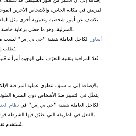
المريض في مكانه الخاص، والأشخاص الآخرين الموجود
تكشف عن أمور شخصية وتعبيرية أخرى مثل الملصق
المنزلية، وهو ما حظي برعاية خاصة من المحكمة العليا للولايات المتحدة الأميركية.
أساور
الكاحل العاملة بتقنية "جي بي إس" ليست مريحة
يُطلب إلى الشخص المجبر على وضعها أن يدفع ثمنها.
تُعدّ المراقبة بتقنية التعرّف على الوجوه أمراً تدخّ
بالإضافة إلى ما سبق، تنطوي عملية المراقبة الإل
يتمثّل في التمييز ضدّ الأشخاص ذوي البشرة الملون
الكاحل العاملة بتقنية "جي بي إس" في
نظام
العدا
بالفعل في الطريقة التي تطبّق فيها الشرطة قواعد 
.
تُستخدم تقن