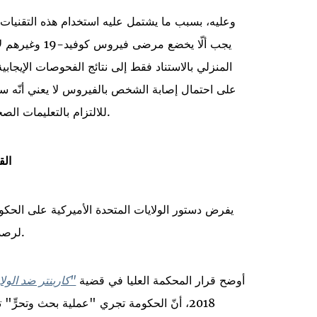
وعليه، بسبب ما يشتمل عليه استخدام هذه التقنيات
يجب ألّا يخضع 
المنزلي بالاستناد فقط إلى نتائج الفحوصات الإيجابي
على احتمال إصابة الشخص بالفيروس لا يعني أنّه سين
للالتزام بالتعليمات الصحية العامة هو الحفاظ على سلامة أسرهم ومجتمعاتهم.
الق
يفرض دستور الولايات المتحدة الأميركية على الحكومة 
لرصد مدى التزام مرضى كوفيد-19 بقواعد الحجر المنزلي.
أوضح قرار المحكمة العليا في قضية
"كاربنتر ضد الولا
2018، أنّ الحكومة تجري "عملية بحث وتحرٍّ"