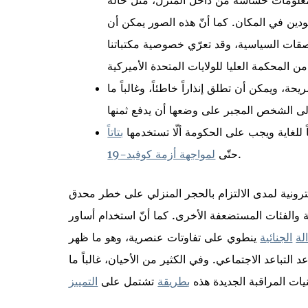
ين في المكان. كما أنّ هذه الصور يمكن أن
ات السياسية، وقد تعرّي خصوصية مكتباتنا
، ويمكن أن تطلق إنذاراً خاطئاً، وغالباً ما
لياً للغاية ويجب على الحكومة ألّا تستخدمها
بتاتاً
.
حتّى
لمواجهة أزمة كوفيد-19
كترونية لمدى الالتزام بالحجر المنزلي على خطر محدق
ة والفئات المستضعفة الأخرى. كما أنّ استخدام أساور
لة
الجنائية
ينطوي على تفاوتات عنصرية، وهو ما ظهر
التباعد الاجتماعي. وفي الكثير من الأحيان، غالباً ما
يات المراقبة الجديدة هذه
بطريقة
تشتمل على
التمييز