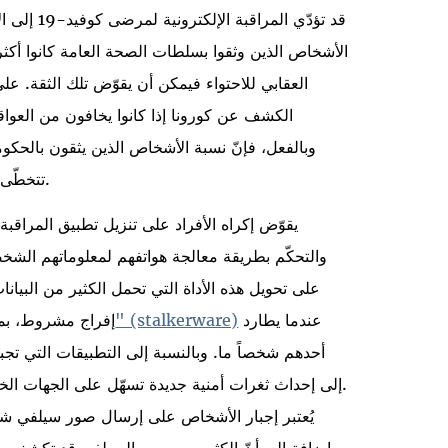
قد تؤدّي ال
الأشخاص الذين وثقوا بسلطات الصحة العامة كانوا أكثر ميلا
العقابي للاحتواء فيمكن أن يقوّض تلك الثقة. ع
الكشف عن كورونا إذا كانوا يخافون من العواقب
وبالفعل، فإنّ نسبة الأشخاص الذين يثقون بالحكومة 
نُشرت في الآونة الأخيرة.
تتخطّى
يقوّض إكراه الأفراد على تنزيل تطبيق المراقبة ح
والتحكّم بطريقة معالجة هواتفهم لمعلوماتهم الشخصي
على تحويل هذه الأداة التي تحمل الكثير من البيا
عندما يطارد
"برمجيات المطاردة الخفية" (stalkerware)
إفراج مشروط، بما
أحدهم شخصاً ما. وبالنسبة إلى التطبيقات التي تجب
إلى إحداث ثغرات أمنية جديدة تسهّل على الجهات الخبيثة اختراق هواتف مستخدمي هذه التطبيقات.
يُعتبر إجبار الأشخاص على إرسال صور سيلفي شخص
إضافة إلى أنّ الكثير من صور السيلفي قد تكشف 