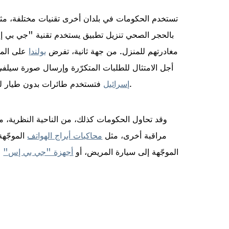
تستخدم الحكومات في بلدان أخرى تقنيات مختلفة، م
بالحجر الصحي تنزيل تطبيق يستخدم تقنية "جي بي إس"
مغادرتهم للمنزل. من جهة ثانية، تفرض
بولندا
على الملت
أجل الامتثال للطلبات المتكرّرة وإرسال صورة سيل
فتستخدم طائرات بدون طيار للتلصّص على الأشخاص في الحجر المنزلي عبر النوافذ.
إسرائيل
وقد تحاول الحكومات كذلك، من الناحية النظرية، م
مراقبة أخرى، مثل
محاكيات أبراج الهواتف
الموجّهة
الموجّهة إلى سيارة المريض، أو
أجهزة "جي بي إس"
ا