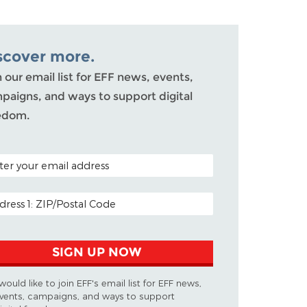
scover more.
n our email list for EFF news, events,
paigns, and ways to support digital
edom.
AL CODE (OPTIONAL)
IL ADDRESS
SIGN UP NOW
 would like to join EFF's email list for EFF news,
vents, campaigns, and ways to support