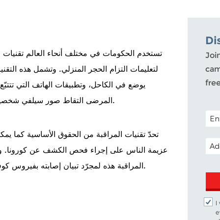
Di
Joi
لتعليمات التزام الحجر المنزلي. وتشمل هذه التقني
cam
fre
يوضع في الكاحل، وتطبيقات الهاتف التي تتتبّ
المرضى التقاط صور سيلفي شخصية أثناء الحجر وإرسالها دورياً إلى المراقبين الحكوميين.
POST
تحدّ تقنيات المراقبة من الحقوق الأساسية كما يم
EMA
عزيمة الناس على إجراء فحص الكشف عن كورونا. وبالت
المراقبة هذه لمجرّد تبيان إصابته بفيروس كوفيد-19 أو لأنّه يعتقد أنّه معرّض لخطر الإصابة بالعدوى.
I
e