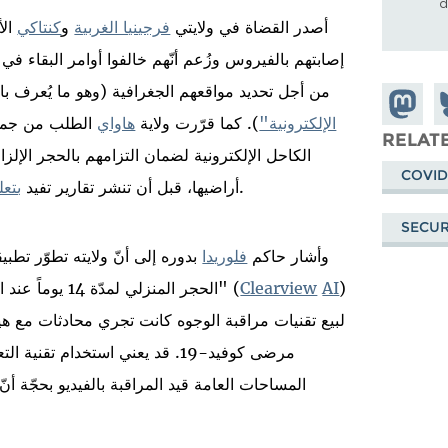
d
أصدر القضاة في ولايتي
فرجينيا الغربية
و
كنتاكي
الأ
إصابتهم بالفيروس وزُعم أنّهم خالفوا أوامر البقاء في 
المواقع العالمي "جي بي إس" (GPS) من أجل تحديد مواقعهم الجغرافية (وهو ما يُعر
Share o
S
الإلكترونية"
). كما قرّرت ولاية
هاواي
الطلب من جميع 
Mastod
o
RELATE
B
COVID
هذه الخطّة بعد مخاوف أثارها المدّعي العام للولاية.
أراضيها، قبل أن تنشر تقارير تفيد
بتعل
SECUR
وأشار حاكم
فلوريدا
بدوره إلى أنّ ولايته تطوّر تطبي
)
AI
Clearview
" (
الحجر المنزلي لمدّة 14 يوماً عند الوصول. كما أفادت تقارير بأنّ شركة
لبيع تقنيات مراقبة الوجوه كانت تجري محادثات مع هي
مرضى كوفيد-19. قد يعني استخدام
المساحات العامة قيد المراقبة بالفيديو بحجّة أ