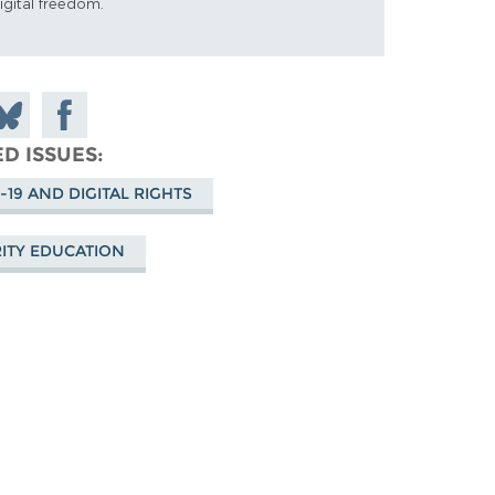
igital freedom.
n
hare
Share on
on
n
Facebook
D ISSUES
luesky
-19 AND DIGITAL RIGHTS
ITY EDUCATION