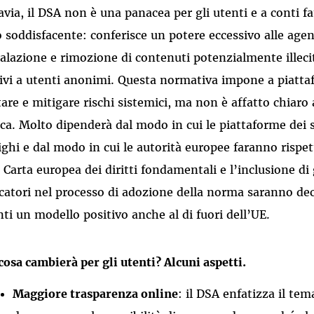
avia, il DSA non è una panacea per gli utenti e a conti fat
o soddisfacente: conferisce un potere eccessivo alle age
alazione e rimozione di contenuti potenzialmente illeciti
tivi a utenti anonimi. Questa normativa impone a piatta
tare e mitigare rischi sistemici, ma non è affatto chiaro
ica. Molto dipenderà dal modo in cui le piattaforme dei 
ighi e dal modo in cui le autorità europee faranno rispet
a Carta europea dei diritti fondamentali e l’inclusione di 
rcatori nel processo di adozione della norma saranno deci
nti un modello positivo anche al di fuori dell’UE.
cosa cambierà per gli utenti? Alcuni aspetti.
Maggiore trasparenza online
: il DSA enfatizza il tem