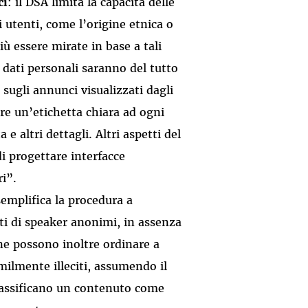
ci
: il DSA limita la capacità delle
i utenti, come l’origine etnica o
ù essere mirate in base a tali
u dati personali saranno del tutto
 sugli annunci visualizzati dagli
re un’etichetta chiara ad ogni
 altri dettagli. Altri aspetti del
i progettare interfacce
ri”.
semplifica la procedura a
ati di speaker anonimi, in assenza
ine possono inoltre ordinare a
milmente illeciti, assumendo il
 classificano un contenuto come