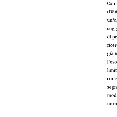
Con 
(DSA
un’a
sugg
di pr
rice
già 
l’es
limi
conc
segn
moda
norm