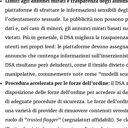
Limiti agli annunci mirati e trasparenza degli annun
piattaforme di sfruttare le informazioni sensibili degl
l’orientamento sessuale. Le pubblicità non possono pi
dati e, nel caso di minori, gli annunci mirati basati s
vietati. Più in generale, il DSA migliora la trasparenza
utenti nei propri feed: le piattaforme devono assegna
annuncio che contenga informazioni sull’inserzionista e
DSA risultano però deludenti, come il timido divieto d
manipolative, comunemente note come “modelli scu
Procedura accelerata per le forze dell’ordine:
il DSA 
disposizione delle forze dell’ordine per accedere ai d
di adeguate procedure di sicurezza. Le forze dell’ord
una varietà di provider di rimuovere contenuti verosi
ruolo di “
trusted flagger
” (segnalatori affidabili). Se