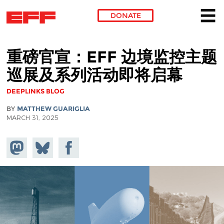
DONATE
Skip to main content
重磅官宣：EFF 边境监控主题
巡展及系列活动即将启幕
DEEPLINKS BLOG
BY
MATTHEW GUARIGLIA
MARCH 31, 2025
Share on
Share
Share on
Mastodon
on
Facebook
Bluesky