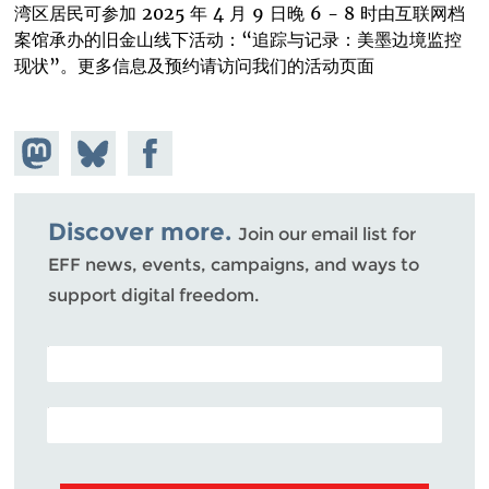
湾区居民可参加 2025 年 4 月 9 日晚 6 - 8 时由互联网档
案馆承办的旧金山线下活动：“追踪与记录：美墨边境监控
现状”。更多信息及预约请访问我们的活动页面
Share on
Share
Share on
Mastodon
on
Facebook
Bluesky
Discover more.
Join our email list for
EFF news, events, campaigns, and ways to
support digital freedom.
POSTAL CODE (OPTIONAL)
EMAIL ADDRESS