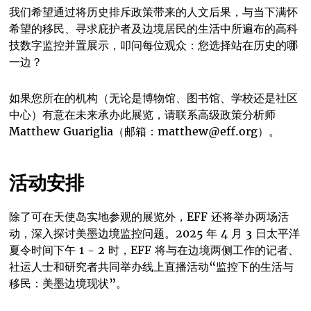
我们希望通过将历史排斥政策带来的人文后果，与当下满怀
希望的移民、寻求庇护者及边境居民的生活中所遍布的高科
技数字监控并置展示，叩问每位观众：您选择站在历史的哪
一边？
如果您所在的机构（无论是博物馆、图书馆、学校还是社区
中心）有意在未来承办此展览，请联系高级政策分析师
Matthew Guariglia（邮箱：matthew@eff.org）。
活动安排
除了可在天使岛实地参观的展览外，EFF 还将举办两场活
动，深入探讨美墨边境监控问题。2025 年 4 月 3 日太平洋
夏令时间下午 1 - 2 时，EFF 将与在边境两侧工作的记者、
社运人士和研究者共同举办线上直播活动“监控下的生活与
移民：美墨边境现状”。