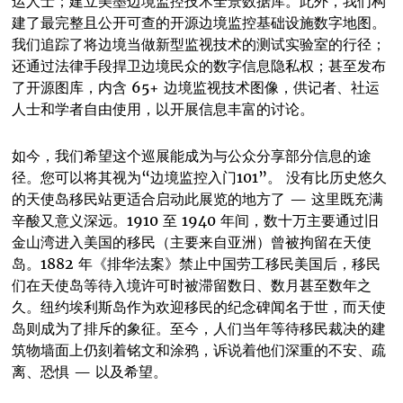
运人士；建立美墨边境监控技术全景数据库。此外，我们构
建了最完整且公开可查的开源边境监控基础设施数字地图。
我们追踪了将边境当做新型监视技术的测试实验室的行径；
还通过法律手段捍卫边境民众的数字信息隐私权；甚至发布
了开源图库，内含 65+ 边境监视技术图像，供记者、社运
人士和学者自由使用，以开展信息丰富的讨论。
如今，我们希望这个巡展能成为与公众分享部分信息的途
径。您可以将其视为“边境监控入门101”。 没有比历史悠久
的天使岛移民站更适合启动此展览的地方了 — 这里既充满
辛酸又意义深远。1910 至 1940 年间，数十万主要通过旧
金山湾进入美国的移民（主要来自亚洲）曾被拘留在天使
岛。1882 年《排华法案》禁止中国劳工移民美国后，移民
们在天使岛等待入境许可时被滞留数日、数月甚至数年之
久。纽约埃利斯岛作为欢迎移民的纪念碑闻名于世，而天使
岛则成为了排斥的象征。至今，人们当年等待移民裁决的建
筑物墙面上仍刻着铭文和涂鸦，诉说着他们深重的不安、疏
离、恐惧 — 以及希望。