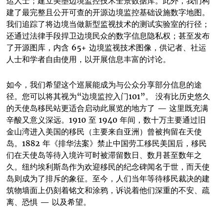
运人士；建立美墨边境监控技术全景数据库。此外，我们构
建了最完整且公开可查的开源边境监控基础设施数字地图。
我们追踪了将边境当做新型监视技术的测试实验室的行径；
还通过法律手段捍卫边境民众的数字信息隐私权；甚至发布
了开源图库，内含 65+ 边境监视技术图像，供记者、社运
人士和学者自由使用，以开展信息丰富的讨论。
如今，我们希望这个巡展能成为与公众分享部分信息的途
径。您可以将其视为“边境监控入门101”。 没有比历史悠久
的天使岛移民站更适合启动此展览的地方了 — 这里既充满
辛酸又意义深远。1910 至 1940 年间，数十万主要通过旧
金山湾进入美国的移民（主要来自亚洲）曾被拘留在天使
岛。1882 年《排华法案》禁止中国劳工移民美国后，移民
们在天使岛等待入境许可时被滞留数日、数月甚至数年之
久。纽约埃利斯岛作为欢迎移民的纪念碑闻名于世，而天使
岛则成为了排斥的象征。至今，人们当年等待移民裁决的建
筑物墙面上仍刻着铭文和涂鸦，诉说着他们深重的不安、疏
离、恐惧 — 以及希望。