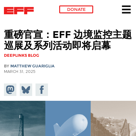
DONATE
Skip to main content
重磅官宣：EFF 边境监控主题
巡展及系列活动即将启幕
DEEPLINKS BLOG
BY
MATTHEW GUARIGLIA
MARCH 31, 2025
Share on
Share
Share on
Mastodon
on
Facebook
Bluesky