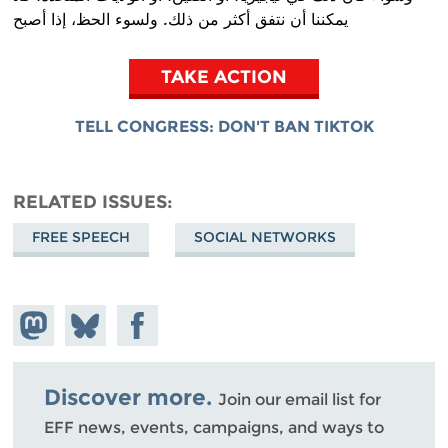
يمكننا أن نتفق أكثر من ذلك. ولسوء الحظ، إذا أصبح
TAKE ACTION
TELL CONGRESS: DON'T BAN TIKTOK
RELATED ISSUES
FREE SPEECH
SOCIAL NETWORKS
Share on
Share
Share on
Mastodon
on
Facebook
Bluesky
Discover more.
Join our email list for
EFF news, events, campaigns, and ways to