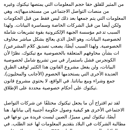
من المثير للقلق حقا حجم المعلومات التي يمتصها تيكتوك وغيره
من منصات التواصل الاجتماعي من مستخدميها/ته، وهي
المعلومات التي يتم جمعها بعد ذلك ليس فقط من قبل الحكومات
ولكن أيضا من قبل الشركات الخاصة وسماسرة البيانات. ولهذا
السبب تدعم مؤسسة الجبهة الإلكترونية بقوة تشريعات شاملة
لخصوصية البيانات، وهو الحل الذي يعالج بشكل مباشر مخاوف
الخصوصية. ولهذا السبب أيضًا، يصعب تصديق كلام المشرعين/
ات بشأن مخاوفهم المتعلقة بالخصوصية مع تيكتوك، نظرًا لأن
الكونجرس فشل باستمرار في سن تشريع شامل لخصوصية
البيانات، ولن يفعل مشروع القانون هذا الكثير لوقف الطرق
العديدة الأخرى التي يستخدمها الخصوم (الأجانب والمحليون).
جمع وشراء وبيع بياناتنا. في الواقع، لا يحتوي مشروع قانون
.
تيكتوك على أحكام خصوصية محددة على الإطلاق
لقد تم اقتراح أن ما يجعل تيكتوك مختلفًا عن شركات التواصل
الاجتماعي الأخرى هو كيفية وصول حكومة أجنبية إلى بياناتها. هنا
أيضًا، تيكتوك ليس مميزًا. الصين ليست فريدة من نوعها في
مطالبة الشركات في البلاد بتقديم المعلومات لها عند الطلب. في