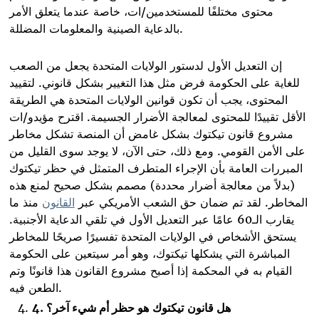
محتوى مختلفًا للمستخدمين/ات، خاصة عندما يتعلق الأمر
بالدعاية الصينية والمعلومات المضللة.
إن التعديل الأول لدستور الولايات المتحدة يجعل من الصعب
للغاية على الحكومة فرض مثل هذا التغيير بشكل قانوني. لتقييد
المحتوى، يجب أن تكون قوانين الولايات المتحدة هي الطريقة
الأقل تقييدًا للمحتوى لمعالجة الأضرار الجسيمة. اقترح مؤيدو/ات
مشروع قانون تيكتوك بشكل غامض أن المنصة تشكل مخاطر
على الأمن القومي. ومع ذلك، حتى الآن، لا يوجد سوى القليل من
المبررات العامة بأن الإجراء المتطرف المتمثل في حظر تيكتوك
(بدلاً من معالجة أضرار محددة) مصمم بشكل صحيح لمنع هذه
المخاطر. لقد تم ضمان حق الشعب الأمريكي عبر
القانون
منذ ما
يقارب الـ60 عامًا عبر التعديل الأول في تلقي الدعاية الأجنبية.
يستحق الأشخاص في الولايات المتحدة تفسيرًا صريحًا للمخاطر
المباشرة التي يشكلها تيكتوك، وهو أمر سيتعين على الحكومة
القيام به في المحكمة إذا أصبح مشروع القانون هذا قانونًا وتم
.
الطعن فيه
هل قانون
تيكتوك
هو حظر أم شيء آخر؟
.
4