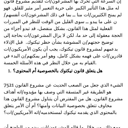
إن السرعة التي تحرك بها المشرعون/ات لتقديم مشروع قانون
له مثل هذا التأثير الكبير على حرية التعبير أمر مثير للقلق. فهو
لم يمنح الكثيرين/ات منا ــ بما في ذلك المشرعون/ات أنفسهم/
ن على ما يبدو ــ سوى القليل من الوقت للنظر في المبررات
الفعلية لمثل هذا القانون. بشكل منفصل، قد تبدو أجزاء من
الحجة معقولة إلى حد ما، لكن لا يزال المشرعون/ات بحاجة إلى
توضيح حجتهم/ن المشوشة بشأن حظر تيكتوك
.
قبل الإدلاء
بدعمهم لمشروع قانون تيكتوك، يجب أن يكون الأمريكيون/ات
قادرين/ات على فهمه بشكل كامل، وهو أمر يمكنهم/ن البدء في
.
القيام به من خلال النظر في هذه الأسئلة الخمسة
هل يتعلق قانون
تيكتوك
بالخصوصية أم المحتوى؟
الشيء الذي جعل من الصعب الحديث عن مشروع القانون 7521
هو الطريقة غير المتسقة التي وصف بها مؤيدوه/اته أهداف
مشروع القانون. هل من المفترض أن يتناول مشروع القانون هذا
مخاوف تتعلق بخصوصية البيانات وأمنها؟ أم أن الأمر يتعلق
بالمحتوى الذي يقدمه تيكتوك لمستخدميه/اته الأمريكيين/ات؟
ومع ذلك، من خلال ما قاله المشرعون/ات، يبدو من الواضح أن