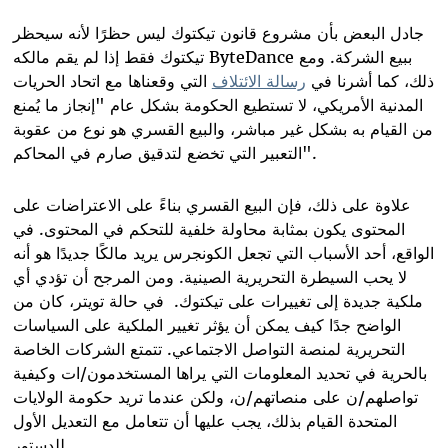
جادل البعض بأن مشروع قانون تيكتوك ليس حظرًا لأنه سيحظر
ببيع الشركة. ومع
ByteDance
تيكتوك فقط إذا لم يقم مالكه
ذلك، كما أشرنا في
رسالة الائتلاف
التي وقعناها مع اتحاد الحريات
المدنية الأمريكي، لا تستطيع الحكومة بشكل عام "إنجاز ما يُمنع
من القيام به بشكل غير مباشر، والبيع القسري هو نوع من عقوبة
".
التعبير التي تخضع لتدقيق صارم في المحاكم
علاوة على ذلك، فإن البيع القسري بناءً على الاعتراضات على
المحتوى يكون بمثابة محاولة خلفية للتحكم في المحتوى. في
الواقع، أحد الأسباب التي تجعل الكونجرس يريد مالكًا جديدًا هو أنه
لا يحب السيطرة التحريرية الصينية. ومن المرجح أن تؤدي أي
ملكية جديدة إلى تغييرات على تيكتوك
.
في حالة تويتر، كان من
الواضح جدًا كيف يمكن أن يؤثر تغيير الملكية على السياسات
التحريرية لمنصة التواصل الاجتماعي. تتمتع الشركات الخاصة
بالحرية في تحديد المعلومات التي يراها المستخدمون/ات وكيفية
تواصلهم/ن على منصاتهم/ن، ولكن عندما تريد حكومة الولايات
المتحدة القيام بذلك، يجب عليها أن تتعامل مع التعديل الأول
.
للدستور