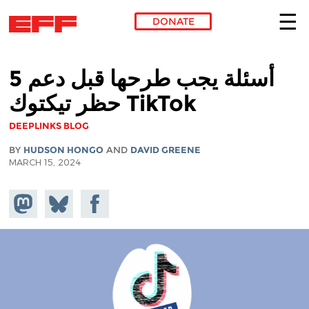
DONATE
Skip to main content
5 أسئلة يجب طرحها قبل دعم
حظر تيكتوك TikTok
DEEPLINKS BLOG
BY
HUDSON HONGO
AND
DAVID GREENE
MARCH 15, 2024
Share on
Share
Share on
Mastodon
on
Facebook
Bluesky