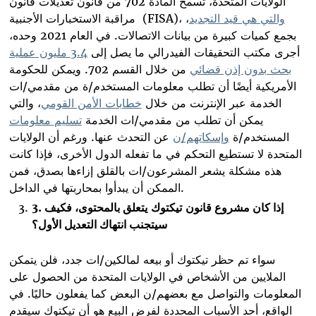
الولايات المتحدة، تسمح المادة 702 من قانون تعديلات قانون
والتي هي قيد التجديد
،
،
(FISA)
مراقبة الاستخبارات الأجنبية
بجمع كميات كبيرة من بيانات الاتصالات. في العام 2021 وحده،
أجرى مكتب التحقيقات الفيدرالي ما يصل إلى
3.4 مليون عملية
بحث بدون إذن قضائي
من خلال القسم 702. ويمكن للحكومة
الأمريكية أيضًا أن تطلب معلومات المستخدم/ة من مقدمي/ات
الخدمة عبر الإنترنت من خلال
خطابات الأمن القومي
، والتي
يمكن أن تطلب من مقدمي/ات الخدمة
تسليم معلومات
المستخدم/ة
وإسكاتهم/ن
عن التحدث عنها. ورغم أن الولايات
المتحدة لا تستطيع التحكم في ما تفعله الدول الأخرى، فإذا كانت
هذه مشكلة يشعر المشرعون/ات بالقلق إزاءها بصدق، فمن
.
الممكن أن يبدأوا بمحاربتها في الداخل
إذا كان مشروع قانون
تيكتوك
يتعلق بالمحتوى، فكيف
.
3
سيتجنب انتهاك التعديل الأول؟
سواء تم حظر تيكتوك أو بيعه لمالكين/ات جدد، فلن يتمكن
الملايين من الأشخاص في الولايات المتحدة من الحصول على
المعلومات والتواصل مع بعضهم/ن البعض كما يفعلون حاليًا. في
الواقع، أحد الأسباب المحددة لفرض البيع هو أن تيكتوك سيقدم