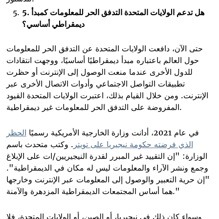
هل تدعم الولايات المتحدة التدفق الحر للمعلومات كمبدأ
.
5
ديمقراطي أساسي؟
حتى الآن، دافعت الولايات المتحدة عن التدفق الحر للمعلومات
حول العالم باعتباره مبدأ ديمقراطيًا أساسيًا، ووجهت انتقادات
للدول الأخرى عندما منعت الوصول إلى الإنترنت أو حظرت
تطبيقات التواصل الاجتماعي وأدوات الاتصال الأخرى عبر
الإنترنت. ومن خلال القيام بذلك، اعتبرت الولايات المتحدة القيود
.
المفروضة على التدفق الحر للمعلومات غير ديمقراطية
في عام 2021، أدانت وزارة الخارجية الأمريكية رسميًا
الحظر
الذي فرضته حكومة نيجيريا على تويتر
. وكتب متحدث باسم
الوزارة: "إن التقييد غير المبرر لقدرة النيجيريين/ات على الإبلاغ
وجمع ونشر الآراء والمعلومات ليس له مكان في الديمقراطية".
"إن حرية التعبير والوصول إلى المعلومات عبر الإنترنت وخارجها
هما أساس المجتمعات الديمقراطية المزدهرة والآمنة."
وسواء كان ذلك في نيجيريا، أو الصين، أو الولايات المتحدة، فلا