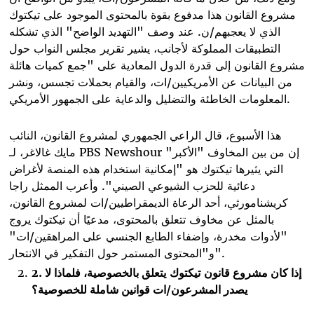
مشروع القانون هذا مدفوع بقوة بالمحتوى الموجود على تيكتوك
الذي لا يعجبهم/ن. عند وصف "التهديد الواضح" الذي تشكله
التطبيقات المملوكة لأجانب، يشير تقرير مجلس النواب حول
مشروع القانون إلى قدرة الدول المعادية على "جمع كميات هائلة
من البيانات عن الأمريكيين/ات، والقيام بحملات تجسس، ونشر
المعلومات الخاطئة والتضليل والدعاية على الجمهور الأمريكي.
هذا الأسبوع، قال الراعي الجمهوري لمشروع القانون، النائب
إن من بين المخاوف "الأكبر"
PBS Newshour
مايك غالاغر، لـ
التي يثيرها تيكتوك هو "إمكانية استخدام هذه المنصة لأغراض
دعائية للحزب الشيوعي الصيني". وأعرب الممثل راجا
كريشنامورثي، أحد الرعاة الديمقراطيين/ات لمشروع القانون،
بالمثل عن مخاوف تتعلق بالمحتوى، مدعيًا أن تيكتوك يروج
"لأدوات مخدرة، وإضفاء الطابع الجنسي على المراهقين/ات"
و"المحتوى المستمر حول التفكير في الانتحار".
إذا كان مشروع قانون
تيكتوك
يتعلق بالخصوصية، فلماذا لا
.
2
يصدر المشرعون/ات قوانين شاملة للخصوصية؟