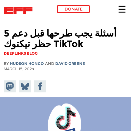
DONATE
Skip to main content
5 أسئلة يجب طرحها قبل دعم
حظر تيكتوك TikTok
DEEPLINKS BLOG
BY
HUDSON HONGO
AND
DAVID GREENE
MARCH 15, 2024
Share on
Share
Share on
Mastodon
on
Facebook
Bluesky