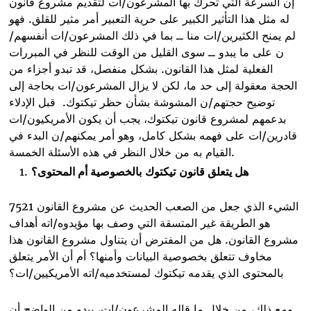
إن السرعة التي تحرك بها المشرعون/ات لتقديم مشروع قانون
له مثل هذا التأثير الكبير على حرية التعبير أمر مثير للقلق. فهو
لم يمنح الكثيرين/ات منا ــ بما في ذلك المشرعون/ات أنفسهم/
ن على ما يبدو ــ سوى القليل من الوقت للنظر في المبررات
الفعلية لمثل هذا القانون. بشكل منفصل، قد تبدو أجزاء من
الحجة معقولة إلى حد ما، لكن لا يزال المشرعون/ات بحاجة إلى
توضيح حجتهم/ن المشوشة بشأن حظر تيكتوك
.
قبل الإدلاء
بدعمهم لمشروع قانون تيكتوك، يجب أن يكون الأمريكيون/ات
قادرين/ات على فهمه بشكل كامل، وهو أمر يمكنهم/ن البدء في
.
القيام به من خلال النظر في هذه الأسئلة الخمسة
هل يتعلق قانون
تيكتوك
بالخصوصية أم المحتوى؟
الشيء الذي جعل من الصعب الحديث عن مشروع القانون 7521
هو الطريقة غير المتسقة التي وصف بها مؤيدوه/اته أهداف
مشروع القانون. هل من المفترض أن يتناول مشروع القانون هذا
مخاوف تتعلق بخصوصية البيانات وأمنها؟ أم أن الأمر يتعلق
بالمحتوى الذي يقدمه تيكتوك لمستخدميه/اته الأمريكيين/ات؟
ومع ذلك، من خلال ما قاله المشرعون/ات، يبدو من الواضح أن