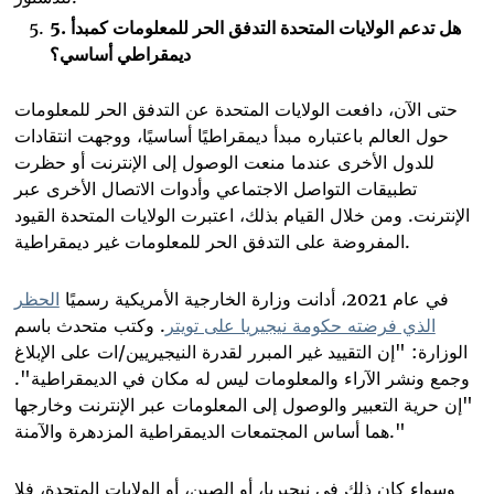
هل تدعم الولايات المتحدة التدفق الحر للمعلومات كمبدأ
.
5
ديمقراطي أساسي؟
حتى الآن، دافعت الولايات المتحدة عن التدفق الحر للمعلومات
حول العالم باعتباره مبدأ ديمقراطيًا أساسيًا، ووجهت انتقادات
للدول الأخرى عندما منعت الوصول إلى الإنترنت أو حظرت
تطبيقات التواصل الاجتماعي وأدوات الاتصال الأخرى عبر
الإنترنت. ومن خلال القيام بذلك، اعتبرت الولايات المتحدة القيود
.
المفروضة على التدفق الحر للمعلومات غير ديمقراطية
في عام 2021، أدانت وزارة الخارجية الأمريكية رسميًا
الحظر
الذي فرضته حكومة نيجيريا على تويتر
. وكتب متحدث باسم
الوزارة: "إن التقييد غير المبرر لقدرة النيجيريين/ات على الإبلاغ
وجمع ونشر الآراء والمعلومات ليس له مكان في الديمقراطية".
"إن حرية التعبير والوصول إلى المعلومات عبر الإنترنت وخارجها
هما أساس المجتمعات الديمقراطية المزدهرة والآمنة."
وسواء كان ذلك في نيجيريا، أو الصين، أو الولايات المتحدة، فلا