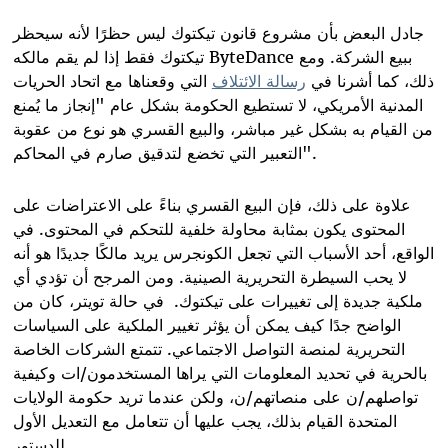
جادل البعض بأن مشروع قانون تيكتوك ليس حظرًا لأنه سيحظر
ببيع الشركة. ومع
ByteDance
تيكتوك فقط إذا لم يقم مالكه
ذلك، كما أشرنا في
رسالة الائتلاف
التي وقعناها مع اتحاد الحريات
المدنية الأمريكي، لا تستطيع الحكومة بشكل عام "إنجاز ما يُمنع
من القيام به بشكل غير مباشر، والبيع القسري هو نوع من عقوبة
".
التعبير التي تخضع لتدقيق صارم في المحاكم
علاوة على ذلك، فإن البيع القسري بناءً على الاعتراضات على
المحتوى يكون بمثابة محاولة خلفية للتحكم في المحتوى. في
الواقع، أحد الأسباب التي تجعل الكونجرس يريد مالكًا جديدًا هو أنه
لا يحب السيطرة التحريرية الصينية. ومن المرجح أن تؤدي أي
ملكية جديدة إلى تغييرات على تيكتوك
.
في حالة تويتر، كان من
الواضح جدًا كيف يمكن أن يؤثر تغيير الملكية على السياسات
التحريرية لمنصة التواصل الاجتماعي. تتمتع الشركات الخاصة
بالحرية في تحديد المعلومات التي يراها المستخدمون/ات وكيفية
تواصلهم/ن على منصاتهم/ن، ولكن عندما تريد حكومة الولايات
المتحدة القيام بذلك، يجب عليها أن تتعامل مع التعديل الأول
.
للدستور