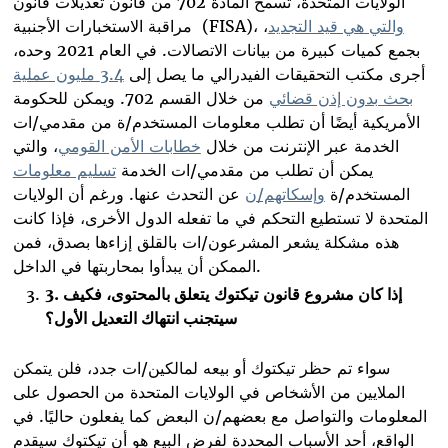
الولايات المتحدة، تسمح المادة 702 من قانون تعديلات قانون
والتي هي قيد التجديد
،
،
(FISA)
مراقبة الاستخبارات الأجنبية
بجمع كميات كبيرة من بيانات الاتصالات. في العام 2021 وحده،
أجرى مكتب التحقيقات الفيدرالي ما يصل إلى
3.4 مليون عملية
بحث بدون إذن قضائي
من خلال القسم 702. ويمكن للحكومة
الأمريكية أيضًا أن تطلب معلومات المستخدم/ة من مقدمي/ات
الخدمة عبر الإنترنت من خلال
خطابات الأمن القومي
، والتي
يمكن أن تطلب من مقدمي/ات الخدمة
تسليم معلومات
المستخدم/ة
وإسكاتهم/ن
عن التحدث عنها. ورغم أن الولايات
المتحدة لا تستطيع التحكم في ما تفعله الدول الأخرى، فإذا كانت
هذه مشكلة يشعر المشرعون/ات بالقلق إزاءها بصدق، فمن
.
الممكن أن يبدأوا بمحاربتها في الداخل
إذا كان مشروع قانون
تيكتوك
يتعلق بالمحتوى، فكيف
.
3
سيتجنب انتهاك التعديل الأول؟
سواء تم حظر تيكتوك أو بيعه لمالكين/ات جدد، فلن يتمكن
الملايين من الأشخاص في الولايات المتحدة من الحصول على
المعلومات والتواصل مع بعضهم/ن البعض كما يفعلون حاليًا. في
الواقع، أحد الأسباب المحددة لفرض البيع هو أن تيكتوك سيقدم