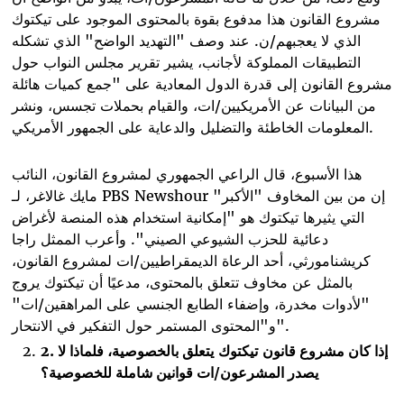
مشروع القانون هذا مدفوع بقوة بالمحتوى الموجود على تيكتوك
الذي لا يعجبهم/ن. عند وصف "التهديد الواضح" الذي تشكله
التطبيقات المملوكة لأجانب، يشير تقرير مجلس النواب حول
مشروع القانون إلى قدرة الدول المعادية على "جمع كميات هائلة
من البيانات عن الأمريكيين/ات، والقيام بحملات تجسس، ونشر
المعلومات الخاطئة والتضليل والدعاية على الجمهور الأمريكي.
هذا الأسبوع، قال الراعي الجمهوري لمشروع القانون، النائب
إن من بين المخاوف "الأكبر"
PBS Newshour
مايك غالاغر، لـ
التي يثيرها تيكتوك هو "إمكانية استخدام هذه المنصة لأغراض
دعائية للحزب الشيوعي الصيني". وأعرب الممثل راجا
كريشنامورثي، أحد الرعاة الديمقراطيين/ات لمشروع القانون،
بالمثل عن مخاوف تتعلق بالمحتوى، مدعيًا أن تيكتوك يروج
"لأدوات مخدرة، وإضفاء الطابع الجنسي على المراهقين/ات"
و"المحتوى المستمر حول التفكير في الانتحار".
إذا كان مشروع قانون
تيكتوك
يتعلق بالخصوصية، فلماذا لا
.
2
يصدر المشرعون/ات قوانين شاملة للخصوصية؟