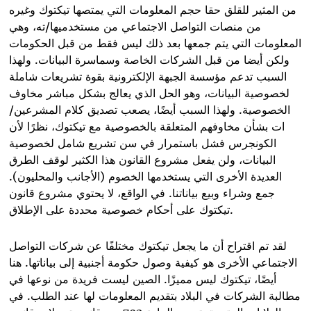
من المثير للقلق حقا حجم المعلومات التي يمتصها تيكتوك وغيره
من منصات التواصل الاجتماعي من مستخدميها/ته، وهي
المعلومات التي يتم جمعها بعد ذلك ليس فقط من قبل الحكومات
ولكن أيضا من قبل الشركات الخاصة وسماسرة البيانات. ولهذا
السبب تدعم مؤسسة الجبهة الإلكترونية بقوة تشريعات شاملة
لخصوصية البيانات، وهو الحل الذي يعالج بشكل مباشر مخاوف
الخصوصية. ولهذا السبب أيضًا، يصعب تصديق كلام المشرعين/
ات بشأن مخاوفهم المتعلقة بالخصوصية مع تيكتوك، نظرًا لأن
الكونجرس فشل باستمرار في سن تشريع شامل لخصوصية
البيانات، ولن يفعل مشروع القانون هذا الكثير لوقف الطرق
العديدة الأخرى التي يستخدمها الخصوم (الأجانب والمحليون).
جمع وشراء وبيع بياناتنا. في الواقع، لا يحتوي مشروع قانون
.
تيكتوك على أحكام خصوصية محددة على الإطلاق
لقد تم اقتراح أن ما يجعل تيكتوك مختلفًا عن شركات التواصل
الاجتماعي الأخرى هو كيفية وصول حكومة أجنبية إلى بياناتها. هنا
أيضًا، تيكتوك ليس مميزًا. الصين ليست فريدة من نوعها في
مطالبة الشركات في البلاد بتقديم المعلومات لها عند الطلب. في