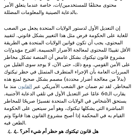
محتوى مختلفًا للمستخدمين/ات، خاصة عندما يتعلق الأمر
بالدعاية الصينية والمعلومات المضللة.
إن التعديل الأول لدستور الولايات المتحدة يجعل من الصعب
للغاية على الحكومة فرض مثل هذا التغيير بشكل قانوني. لتقييد
المحتوى، يجب أن تكون قوانين الولايات المتحدة هي الطريقة
الأقل تقييدًا للمحتوى لمعالجة الأضرار الجسيمة. اقترح مؤيدو/ات
مشروع قانون تيكتوك بشكل غامض أن المنصة تشكل مخاطر
على الأمن القومي. ومع ذلك، حتى الآن، لا يوجد سوى القليل من
المبررات العامة بأن الإجراء المتطرف المتمثل في حظر تيكتوك
(بدلاً من معالجة أضرار محددة) مصمم بشكل صحيح لمنع هذه
المخاطر. لقد تم ضمان حق الشعب الأمريكي عبر
القانون
منذ ما
يقارب الـ60 عامًا عبر التعديل الأول في تلقي الدعاية الأجنبية.
يستحق الأشخاص في الولايات المتحدة تفسيرًا صريحًا للمخاطر
المباشرة التي يشكلها تيكتوك، وهو أمر سيتعين على الحكومة
القيام به في المحكمة إذا أصبح مشروع القانون هذا قانونًا وتم
.
الطعن فيه
هل قانون
تيكتوك
هو حظر أم شيء آخر؟
.
4