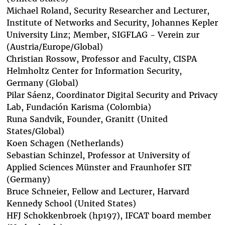
Michael Roland
, Security Researcher and Lecturer,
Institute of Networks and Security, Johannes Kepler
University Linz; Member, SIGFLAG - Verein zur
(Austria/Europe/Global)
Christian Rossow
, Professor and Faculty, CISPA
Helmholtz Center for Information Security,
Germany (Global)
Pilar Sáenz
, Coordinator Digital Security and Privacy
Lab, Fundación Karisma (Colombia)
Runa Sandvik
, Founder, Granitt (United
States/Global)
Koen Schagen
(Netherlands)
Sebastian Schinzel
, Professor at University of
Applied Sciences Münster and Fraunhofer SIT
(Germany)
Bruce Schneie
r
, Fellow and Lecturer, Harvard
Kennedy School (United States)
HFJ Schokkenbroek (hp197)
, IFCAT board member