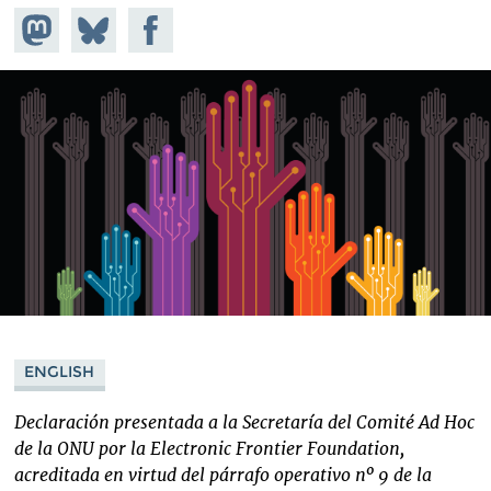
Share on
Share
Share on
Mastodon
on
Facebook
Bluesky
ENGLISH
Declaración presentada a la Secretaría del Comité Ad Hoc
de la ONU por la Electronic Frontier Foundation,
acreditada en virtud del párrafo operativo nº 9 de la