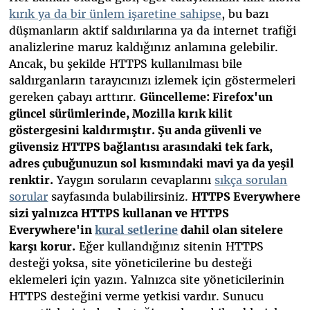
kırık ya da bir ünlem işaretine sahipse
, bu bazı
düşmanların aktif saldırılarına ya da internet trafiği
analizlerine maruz kaldığınız anlamına gelebilir.
Ancak, bu şekilde HTTPS kullanılması bile
saldırganların tarayıcınızı izlemek için göstermeleri
gereken çabayı arttırır.
Güncelleme: Firefox'un
güncel sürümlerinde, Mozilla kırık kilit
göstergesini kaldırmıştır. Şu anda güvenli ve
güvensiz HTTPS bağlantısı arasındaki tek fark,
adres çubuğunuzun sol kısmındaki mavi ya da yeşil
renktir.
Yaygın soruların cevaplarını
sıkça sorulan
sorular
sayfasında bulabilirsiniz.
HTTPS Everywhere
sizi yalnızca HTTPS kullanan ve HTTPS
Everywhere'in
kural setlerine
dahil olan sitelere
karşı korur.
Eğer kullandığınız sitenin HTTPS
desteği yoksa, site yöneticilerine bu desteği
eklemeleri için yazın. Yalnızca site yöneticilerinin
HTTPS desteğini verme yetkisi vardır. Sunucu