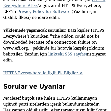
Everywhere Atlas
'a göz atın! HTTPS Everywhere,
EFF'in
Privacy Policy for Software
(Yazılım için
Gizlilik İlkesi) ile idare edilir.
Yüklemede yaşanacak sorunlar:
Bazı kişiler HTTPS
Everywhere'i kurarken "The addon could not be
downloaded because of a connection failure on
www.eff.org
." şeklinde bir hatayla karşılaştıklarını
belirttiler. Yardım için
linkteki SSS sayfası
nı ziyaret
edin.
HTTPS Everywhere'le İlgili Ek Bilgiler »
Sorular ve Uyarılar
Maalesef birçok site halen HTTPS kullanmayan
üçüncü parti sitelerden içerik bulundurmaktadır.
Her zaman olduğu gibi, eğer tarayıcınızın kilit ikonu