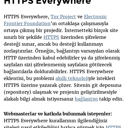
HTTPS Everywhere
HTTPS Everywhere,
Tor Project
ve
Electronic
Frontier Foundation
'ın ortaklaşa çalışmasıyla
ortaya çıkmış bir projedir. İnternetteki birçok site
sınırlı bir şekilde
HTTPS
üzerinden şifreleme
desteği sunar, ancak bu desteği kullanmayı
zorlaştırırlar. Örneğin, bağlantıyı varsayılan olarak
HTTP üzerinden kabul edebilirler ya da şifrelenmiş
sayfaları sizi şifrelenmemiş sayfalara götürecek
bağlantılarla doldurabilirler. HTTPS Everywhere
eklentisi, bu problemi
akıllı teknoloji
yle istekleri
HTTPS üzerine yazarak çözer. Sitenin git deposuna
(repository) ulaşmak ve projenin geliştirilmesiyle
alakalı bilgi almak istiyorsanız
bağlantıyı
takip edin.
Webmasterlar ve katkıda bulunmak isteyenler:
HTTPS Everywhere kurallarının ilgilendiğiniz
siteleri nasıl etkilediğini hızlıca görmek için
HTTPS