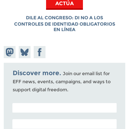
ACTÚA
DILE AL CONGRESO: D
I NO A LOS
CONTROLES DE IDENTIDAD OBLIGATORIOS
EN LÍNEA
Share on
Share
Share on
Mastodon
on
Facebook
Bluesky
Discover more.
Join our email list for
EFF news, events, campaigns, and ways to
support digital freedom.
POSTAL CODE (OPTIONAL)
EMAIL ADDRESS