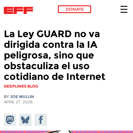
DONATE
Skip to main content
La Ley GUARD no va
dirigida contra la IA
peligrosa, sino que
obstaculiza el uso
cotidiano de Internet
DEEPLINKS BLOG
BY
JOE MULLIN
APRIL 27, 2026
Share on
Share
Share on
Mastodon
on
Facebook
Bluesky