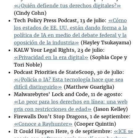
«¿Quién defiende tus derechos digitales?»
(Cindy Cohn)
Tech Policy Press Podcast, 13 de julio:
«Cómo
los estados de EE. UU. están dando forma a la
política de IA en medio del debate federal y la
oposición de la industria»
(Hayley Tsukayama)
KALW Your Legal Rights, 23 de julio:
«Privacidad en la era digital»
(Sophia Cope y
Tori Noble)
Podcast Priorities de StateScoop, 30 de julio:
«¿Policía o IA? Esta tecnología hace que sea
difícil distinguirlo»
(Matthew Guariglia)
Malwarebytes' Lock and Code, 11 de agosto:
«Lo peor para los derechos en línea: una web
gris con restricciones de edad»
(Jason Kelley)
Firewalls Don't Stop Dragons, 1 de septiembre:
«Conoce a Rayhunter»
(Cooper Quintin)
It Could Happen Here, 9 de septiembre:
«ICE se