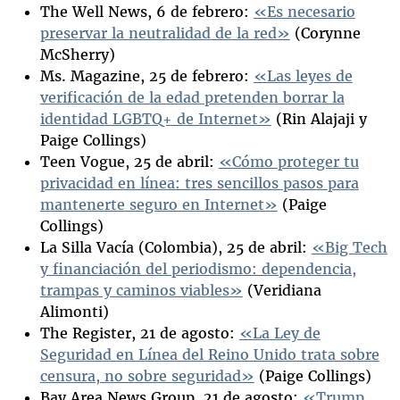
The Well News, 6 de febrero:
«Es necesario
preservar la neutralidad de la red»
(Corynne
McSherry)
Ms. Magazine, 25 de febrero:
«Las leyes de
verificación de la edad pretenden borrar la
identidad LGBTQ+ de Internet»
(Rin Alajaji y
Paige Collings)
Teen Vogue, 25 de abril:
«Cómo proteger tu
privacidad en línea: tres sencillos pasos para
mantenerte seguro en Internet»
(Paige
Collings)
La Silla Vacía (Colombia), 25 de abril:
«Big Tech
y financiación del periodismo: dependencia,
trampas y caminos viables»
(Veridiana
Alimonti)
The Register, 21 de agosto:
«La Ley de
Seguridad en Línea del Reino Unido trata sobre
censura, no sobre seguridad»
(Paige Collings)
Bay Area News Group, 21 de agosto:
«Trump