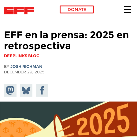
DONATE
Skip to main content
EFF en la prensa: 2025 en
retrospectiva
DEEPLINKS BLOG
BY
JOSH RICHMAN
DECEMBER 29, 2025
Share on
Share
Share on
Mastodon
on
Facebook
Bluesky