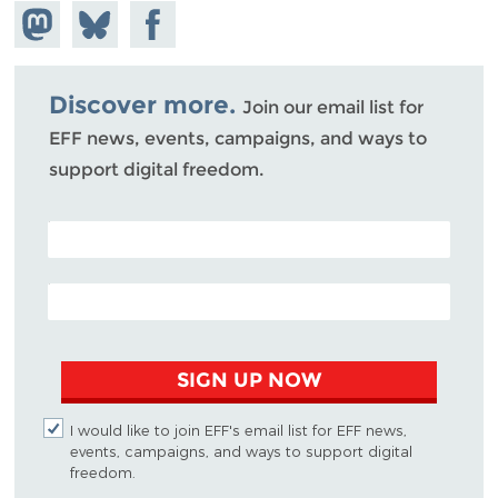
Share on
Share
Share on
Mastodon
on
Facebook
Bluesky
Discover more.
Join our email list for
EFF news, events, campaigns, and ways to
support digital freedom.
POSTAL CODE (OPTIONAL)
EMAIL ADDRESS
SIGN UP NOW
I would like to join EFF's email list for EFF news,
events, campaigns, and ways to support digital
freedom.