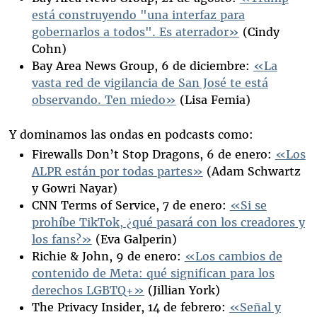
está construyendo "una interfaz para
gobernarlos a todos". Es aterrador»
(Cindy
Cohn)
Bay Area News Group, 6 de diciembre:
«La
vasta red de vigilancia de San José te está
observando. Ten miedo»
(Lisa Femia)
Y dominamos las ondas en podcasts como:
Firewalls Don’t Stop Dragons, 6 de enero:
«Los
ALPR están por todas partes»
(Adam Schwartz
y Gowri Nayar)
CNN Terms of Service, 7 de enero:
«Si se
prohíbe TikTok, ¿qué pasará con los creadores y
los fans?»
(Eva Galperin)
Richie & John, 9 de enero:
«Los cambios de
contenido de Meta: qué significan para los
derechos LGBTQ+»
(Jillian York)
The Privacy Insider, 14 de febrero:
«Señal y