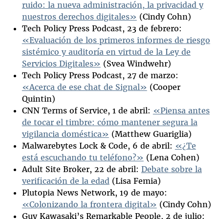
ruido: la nueva administración, la privacidad y
nuestros derechos digitales»
(Cindy Cohn)
Tech Policy Press Podcast, 23 de febrero:
«Evaluación de los primeros informes de riesgo
sistémico y auditoría en virtud de la Ley de
Servicios Digitales»
(Svea Windwehr)
Tech Policy Press Podcast, 27 de marzo:
«Acerca de ese chat de Signal»
(Cooper
Quintin)
CNN Terms of Service, 1 de abril:
«Piensa antes
de tocar el timbre: cómo mantener segura la
vigilancia doméstica»
(Matthew Guariglia)
Malwarebytes Lock & Code, 6 de abril:
«¿Te
está escuchando tu teléfono?»
(Lena Cohen)
Adult Site Broker, 22 de abril:
Debate sobre la
verificación de la edad
(Lisa Femia)
Plutopia News Network, 19 de mayo:
«Colonizando la frontera digital»
(Cindy Cohn)
Guy Kawasaki’s Remarkable People, 2 de julio: