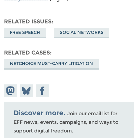
RELATED ISSUES
FREE SPEECH
SOCIAL NETWORKS
RELATED CASES
NETCHOICE MUST-CARRY LITIGATION
Share on
Share
Share on
Mastodon
on
Facebook
Bluesky
Discover more.
Join our email list for
EFF news, events, campaigns, and ways to
support digital freedom.