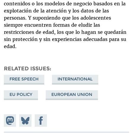
contenidos o los modelos de negocio basados en la
explotación de la atención y los datos de las
personas. Y suponiendo que los adolescentes
siempre encuentren formas de eludir las
restricciones de edad, los que lo hagan se quedarán
sin protección y sin experiencias adecuadas para su
edad.
RELATED ISSUES
FREE SPEECH
INTERNATIONAL
EU POLICY
EUROPEAN UNION
Share on
Share
Share on
Mastodon
on
Facebook
Bluesky