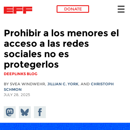
DONATE
Skip to main content
Prohibir a los menores el
acceso a las redes
sociales no es
protegerlos
DEEPLINKS BLOG
BY SVEA WINDWEHR,
JILLIAN C. YORK
, AND
CHRISTOPH
SCHMON
JULY 28, 2025
Share on
Share
Share on
Mastodon
on
Facebook
Bluesky