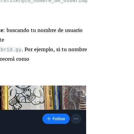
profile/@tu_nombre_de_usuario@
te
: buscando tu nombre de usuario
te
. Por ejemplo, si tu nombre
.brid.gy
arecerá como