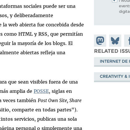
I woul
lataformas sociales puede ser una
event
digit
asos, y deliberadamente
de la web abierta fue concebida desde
olos como HTML y RSS, que permitían
Share on
Share
Sh
eguir la mayoría de los blogs. El
Mastodon
on
Fa
RELATED ISS
almente abiertas refleja una
Bluesky
INTERNET DE 
.
CREATIVITY &
ara que sean visibles fuera de una
a más amplia de
POSSE
, siglas en
a veces también
Post Own Site, Share
 sitio, comparte en todas partes").
intos servicios, publicas una sola
u página personal o simplemente una