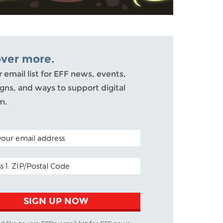
over more.
r email list for EFF news, events,
ns, and ways to support digital
m.
ODE (OPTIONAL)
DDRESS
SIGN UP NOW