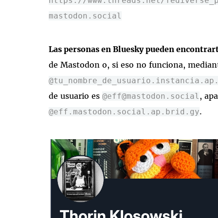
https://www.threads.net/fediverse_
mastodon.social
Las personas en Bluesky pueden encontrar
de Mastodon o, si eso no funciona, median
@tu_nombre_de_usuario.instancia.ap
de usuario es
, ap
@eff@mastodon.social
.
@eff.mastodon.social.ap.brid.gy