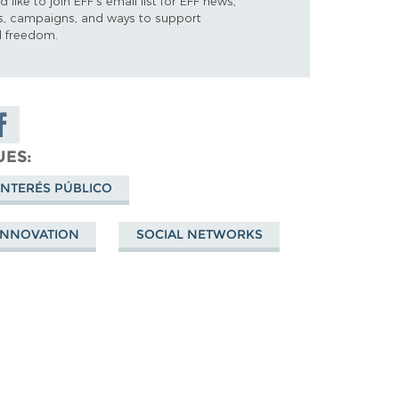
d like to join EFF's email list for EFF news,
s, campaigns, and ways to support
al freedom.
are on
cebook
UES
INTERÉS PÚBLICO
 INNOVATION
SOCIAL NETWORKS