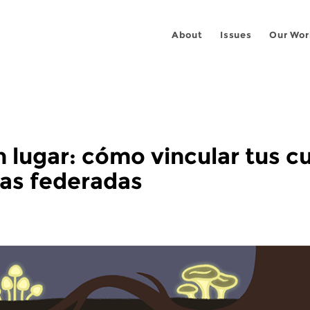
About
Issues
Our Wor
n lugar: cómo vincular tus 
tas federadas