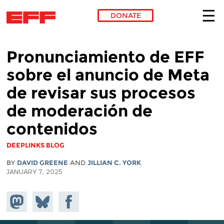
DONATE
Skip to main content
Pronunciamiento de EFF
sobre el anuncio de Meta
de revisar sus procesos
de moderación de
contenidos
DEEPLINKS BLOG
BY
DAVID GREENE
AND
JILLIAN C. YORK
JANUARY 7, 2025
Share on
Share
Share on
Mastodon
on
Facebook
Bluesky