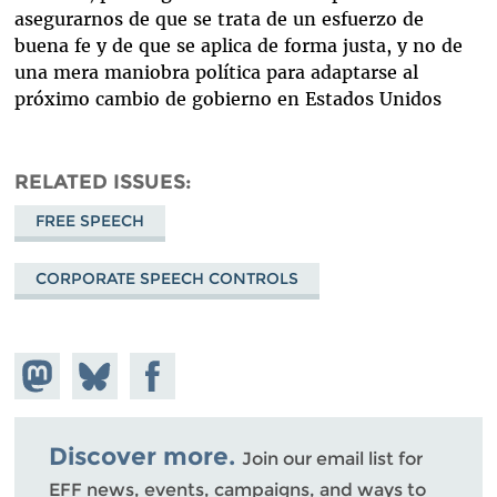
asegurarnos de que se trata de un esfuerzo de
buena fe y de que se aplica de forma justa, y no de
una mera maniobra política para adaptarse al
próximo cambio de gobierno en Estados Unidos
RELATED ISSUES
FREE SPEECH
CORPORATE SPEECH CONTROLS
Share on
Share
Share on
Mastodon
on
Facebook
Bluesky
Discover more.
Join our email list for
EFF news, events, campaigns, and ways to