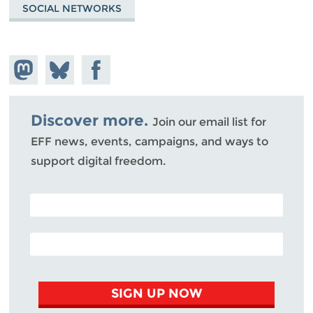
SOCIAL NETWORKS
Share on
Share
Share on
Mastodon
on
Facebook
Bluesky
Discover more.
Join our email list for
EFF news, events, campaigns, and ways to
support digital freedom.
POSTAL CODE (OPTIONAL)
EMAIL ADDRESS
SIGN UP NOW