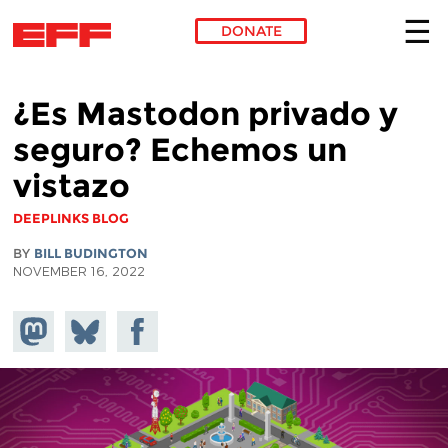
DONATE
Skip to main content
¿Es Mastodon privado y
seguro? Echemos un
vistazo
DEEPLINKS BLOG
BY
BILL BUDINGTON
NOVEMBER 16, 2022
Share on
Share
Share on
Mastodon
on
Facebook
Bluesky