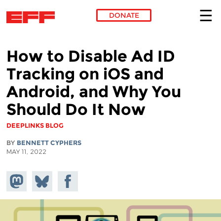
DONATE
Skip to main content
How to Disable Ad ID
Tracking on iOS and
Android, and Why You
Should Do It Now
DEEPLINKS BLOG
BY
BENNETT CYPHERS
MAY 11, 2022
Share on
Share
Share on
Mastodon
on
Facebook
Bluesky