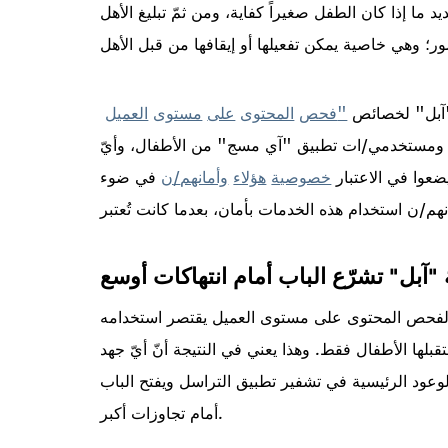
 إذا كان الطفل صغيراً كفاية، ومن ثمّ تبليغ الأهل
"آبل" لخصائص
"
فحص
المحتوى
على
مستوى
العميل
ومستخدمي/ات تطبيق "آي مسج" من الأطفال، وأيّ
عوا في الاعتبار
خصوصية
هؤلاء
وأمانهم
/
ن
في ضوء
انهم/ن استخدام هذه الخدمات بأمان، بعدما كانت تُعتبر
آبل" تشرّع الباب أمام انتهاكات أوسع
 لفحص المحتوى على مستوى العميل يقتصر استخدامه
لها الأطفال فقط. وهذا يعني في النتيجة أنّ أيّ جهد
الوعود الرئيسية في تشفير تطبيق التراسل ويفتح الباب
أمام تجاوزات أكبر.