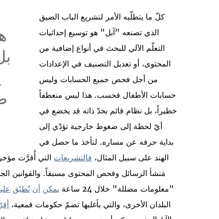
كلّ ما يتطلّبه الأمر لتشريع الباب الضيق
ه
الذي تصنعه "آبل" هو توسيع إحداثيات
التعلّم الآلي للبحث في أنواع إضافية من
بل
المحتوى، أو تعديل التصنيف في الإعدادات
ي
من أجل فحص جميع الحسابات وليس
ض
حسابات الأطفال فحسب. هذا ليس منعطفاً
خطيراً، بل نظام قائم بحدّ ذاته قد يخضع في
أيّ لحظة إلى ضغوط خارجية تؤدّي إلى
بداية حرفه عن مساره. لنأخذ ما حصل في
الهند على سبيل المثال،
فالتشريعات
التي أُقرَّت مؤخر
مَنشأ الرسائل وفحص المحتوى مسبقاً. والقوانين الجد
"معلومات مضللة" خلال 24 ساعة
يمكن
أن
ت
طب
ق
على
البلدان الأخرى، والتي بأغلبها تضمّ حكومات قمعية،
أقر