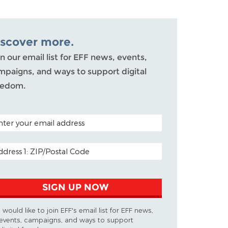
iscover more.
n our email list for EFF news, events,
mpaigns, and ways to support digital
eedom.
TAL CODE (OPTIONAL)
AIL ADDRESS
SIGN UP NOW
I would like to join EFF's email list for EFF news,
events, campaigns, and ways to support