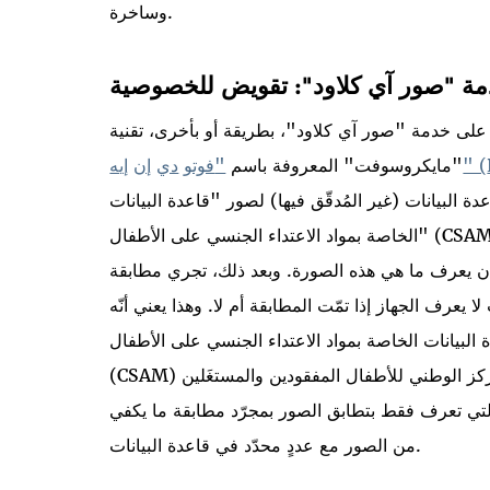
وساخرة.
 "صور آي كلاود": تقويض للخصوصية
لى خدمة "صور آي كلاود"، بطريقة أو بأخرى، تقنية
" (
"مايكروسوفت" المعروفة باسم
"
فوتو
دي
إن
إيه
البيانات (غير المُدقّق فيها) لصور "قاعدة البيانات
الخاصة بمواد الاعتداء الجنسي على الأطفال" (CSAM) ستُوزّع داخل نظام التشغيل، بحيث يجري تحويل
ة أن يعرف ما هي هذه الصورة. وبعد ذلك، تجري مطابقة
يعرف الجهاز إذا تمّت المطابقة أم لا. وهذا يعني أنّه
البيانات الخاصة بمواد الاعتداء الجنسي على الأطفال"
(CSAM) وفقاً لبيانات "المركز الوطني للأطفال المفقودين والمستغَلين" (NCMEC) على كلّ جهاز "آيفون"،
التي تعرف فقط بتطابق الصور بمجرّد مطابقة ما يكفي
من الصور مع عددٍ محدّد في قاعدة البيانات.