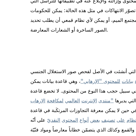
ى وإزالته والإبلاغ عنه في تطبيقاتها للتراسل التي
تصوّر الانتهاكات في مثل هذه الحالة: يمكن للحكومات
بمجتمع الميم، أو يمكن لأي نظام قمعي أن يطلب تحديد
الصور الساخرة أو الشعارات المعارضة.
 التي أنشئت في الأصل لفحص صور الاستغلال الجنسي
بيانات
للمحتوى
"
الإرهابي
"
، وهي قاعدة بيانات يمكن
ي سبيل حجب هذا النوع من المحتوى. لا تخضع قاعدة
التي يديرها
"
منتدى
الإنترنت
العالمي
لمكافحة
الإرهاب
ي حين لا يمكن معرفة التجاوزات المرتكَبة في قاعدة
تظام
على
تصنيف
بعض
أنواع
المحتوى
النقدي
على أنّه
لقمع وكذلك الذي يتضمّن خطاباً معارضاً ومواد فنّيّة