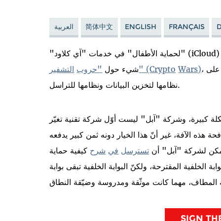
FRANÇAIS
ENGLISH
简体中文
العربية
"لحماية الأطفال" في خدمات "آي كلاود" (iCloud) و"آي مسج" (iMessage). وإذا كنتم/ن قرأتم/ن أيّ
، ستعرفون ما يعنيه ذلك: تخطّط "آبل" لفتح باب خلفي على
)
Wars
Crypto
" (
شيء حول
"
حروب
التشفير
نظامها لتخزين البيانات ونظامها للتراسل.
لة كبيرة، وشركة "آبل" ليست أوّل شركة تقنية تغيّر
هذه الآفة، غير أنّ هذا الخيار دونه ثمن كبير يدفعه
كن لشركة "آبل" أن
تسترسل
في
شرح
كيفية حماية
بة الخلفية المقترحة، ولكنّ البوابة الخلفية تبقى بوابة
SIGN TH