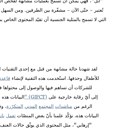
"آبل"، فهي يمكن أن تسمح بعمليات مشابهة لفحص المحتو
تُعتبر - حتّى الآن - مشفّرة بين الطرفين. ومن السهل 
التي لا تسمح بالمثلية الجنسية أن تقيّد المحتوى الخاص 
لقد شهدنا حالة مشابهة من قبل مع إحدى التقنيات
للأطفال وحذفها. استُخدمت هذه التقنية لإنشاء
قاعدة
للشركات أن تساهم فيها والوصول إلى محتواها ف
إلى أيّ رقابة خارجية على
)
GIFCT
" (
البيانات هذه 
الرغم من
مناشدات
المجتمع
المدني
المتكر
رة
. وف
البيانات هذه، نؤكّد علمنا بأنّ بعض المنصّات
تعمل
بان
"إرهابي"، مثل المحتوى الذي يوثّق حالات العنف وا