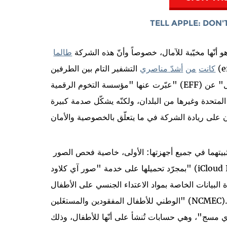
TELL APPLE: DON
أنّها مخيّبة للآمال، خصوصاً وأنّ هذه الشركة
طالما
كانت
من
أشد
ّ
مناصري
التشفير التام بين الطرفين (end-to-end encryption)، للأسباب نفسها التي
ل" عن
عبّرت عنها "مؤسسة التخوم الرقمية" (EFF)
المتحدة وغيرها من البلدان، ولكنّه يشكّل صدمة كبيرة
تضمّ هذه الخطّة خاصيتين رئيسيتين تعمل "آبل" على تثبيتهما في جميع أجهزتها: الأولى، خاصية فحص الصور
بمجرّد تحميلها على خدمة "صور آي كلاود" (iCloud Images)، من أجل معرفة ما إذا كانت تتطابق مع أيّ
 الخاصة بمواد الاعتداء الجنسي على الأطفال" (CSAM) وفقاً لبيانات "المركز
الوطني للأطفال المفقودين والمستغَلين" (NCMEC). والخاصية الثانية، تعمل على فحص جميع الرسائل
 مسج"، وهي حسابات تُنشأ على أنّها للأطفال، وذلك