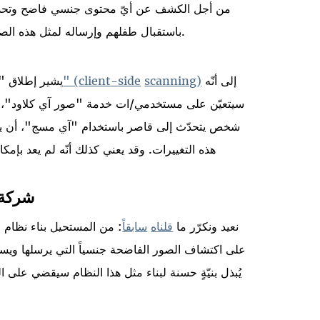
من أجل الكشف عن أيّ محتوى جنسي فاضح وتحديد ما
باستقبال طفلهم وإرساله لمثل هذه الصور؛ وهي خاصية يمكن تفعيلها أو إيقافها من قبل الأهل.
إلى أنّه
)
scanning
side
-
client
" (
يشير إطلاق 
سيتعيّن على مستخدمي/ات خدمة "صور آي كلاود"، 
شخص يتحدّث إلى قاصر باستخدام "آي مسج"، أن يض
هذه التغييرات. وقد يعني كذلك أنّه لم يعد بإمك
شركة "
نعيد ونكرّر ما
قلناه
سابقا
: من المستحيل بناء نظام
على اكتشاف الصور الفاضحة جنسياً التي يرسلها ويستقب
يُبذل بنيّةٍ حسنة لبناء مثل هذا النظام سيقضي على 