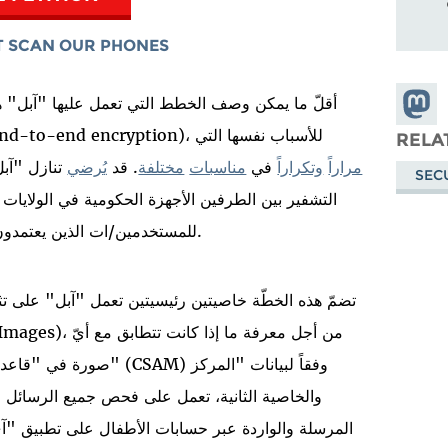
'T SCAN OUR PHONES
Share
أقلّ ما يمكن وصف الخطط التي تعمل عليها "آبل" هو 
Masto
RELA
مرارا
وتكرارا
في
مناسبات
مختلفة
. قد
ي
رضي
تنازل "آب
SEC
التشفير بين الطرفين الأجهزة الحكومية في الولايات 
للمستخدمين/ات الذين يعتمدون على ريادة الشركة في ما يتعلّق بالخصوصية والأمان.
صورة في "قاعدة البيانات
المرسلة والواردة عبر حسابات الأطفال على تطبيق "آي